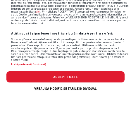
Eintracht Frankfurt
1
VIN,
interesele si/sau profilul dvs., pentru a va oferi functionalitati aferente retelelor de socializare si
26.01
pentru a analiza traficul pe website. Beneficiati de drepturile prevazute de art. 15-22 din GDPR in
Mainz 05
0
21:30
legatura cu prelucrarea datelor cu caracter personal. Aceste drepturi pot fi exercitate prin
modalitatea indicata
aici
. Prin click pe “ACCEPT TOATE”, acceptati folosirea tuturor Tehnologiilor
de tip Cookie, care implica inclusiv acceptul dvs. cu privire la stocarea/accesarea informatiilor de
catre Vendor-ii cu care colaboram. Prin click pe “VREAU SA MODIFIC SETARILE INDIVIDUAL” puteti
schimba preferintele in mod individual, mai putin cele legate de cookie strict necesare pentru
functionarea website-ului.
Formă
Atât noi, cât și partenerii noștri prelucrăm datele pentru a oferi:
Stocarea și/sau accesarea informațiilor de pe un dispozitiv. Măsurarea performanței reclamelor.
Dezvoltarea și îmbunătățirea serviciilor. Utilizarea profilurilor pentru selectarea conținutului
personalizat. Crearea profilurilor de conținut personalizat. Utilizarea profilurilor pentru
selectarea publicității personalizate. Crearea profilurilor pentru publicitate personalizată.
Măsurarea performanței conținutului. Înțelegerea publicului prin statistici sau combinații de
date din surse diferite. Utilizarea datelor limitate pentru a selecta conținutul. Utilizarea de date
limitate pentru a selecta publicitatea. Date precise de geolocație și identificarea prin scanarea
dispozitivului.
Listă parteneri (furnizori)
Mainz 05
Eintracht
ACCEPT TOATE
Frankfurt
VREAU SA MODIFIC SETARILE INDIVIDUAL
50%
50%