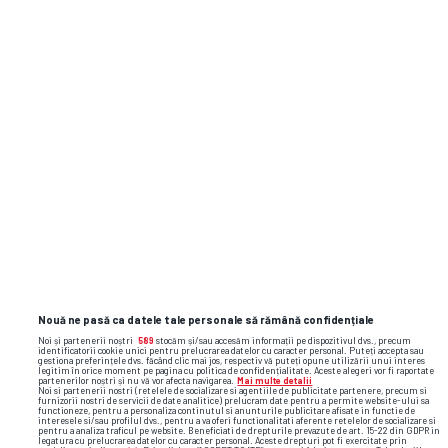
Meciuri directe
Play Offs
Celta Vigo
1
JOI,
26.02
PAOK Salonic
0
22:00
PAOK Salonic
1
JOI,
19.02
Celta Vigo
2
19:45
League Phase
Nouă ne pasă ca datele tale personale să rămână confidențiale
Noi și partenerii noștri
589
stocăm și/sau accesăm informații pe dispozitivul dvs., precum
identificatorii cookie unici pentru prelucrarea datelor cu caracter personal. Puteți accepta sau
gestiona preferințele dvs. făcând clic mai jos, respectiv vă puteți opune utilizării unui interes
Celta Vigo
3
legitim în orice moment pe pagina cu politica de confidențialitate. Aceste alegeri vor fi raportate
JOI,
partenerilor noștri și nu vă vor afecta navigarea.
Mai multe detalii
02.10
Noi si partenerii nostri (retelele de socializare si agentiile de publicitate partenere, precum si
PAOK Salonic
1
22:00
furnizorii nostri de servicii de date analitice) prelucram date pentru a permite website-ului sa
functioneze, pentru a personaliza continutul si anunturile publicitare afisate in functie de
interesele si/sau profilul dvs., pentru a va oferi functionalitati aferente retelelor de socializare si
pentru a analiza traficul pe website. Beneficiati de drepturile prevazute de art. 15-22 din GDPR in
legatura cu prelucrarea datelor cu caracter personal. Aceste drepturi pot fi exercitate prin