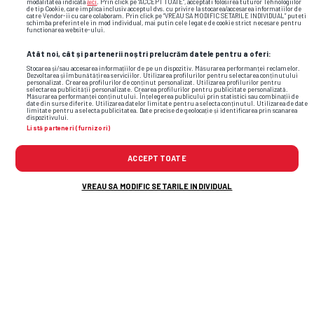
modalitatea indicata
aici
. Prin click pe “ACCEPT TOATE”, acceptati folosirea tuturor Tehnologiilor
de tip Cookie, care implica inclusiv acceptul dvs. cu privire la stocarea/accesarea informatiilor de
catre Vendor-ii cu care colaboram. Prin click pe “VREAU SA MODIFIC SETARILE INDIVIDUAL” puteti
Formă
schimba preferintele in mod individual, mai putin cele legate de cookie strict necesare pentru
functionarea website-ului.
Atât noi, cât și partenerii noștri prelucrăm datele pentru a oferi:
Stocarea și/sau accesarea informațiilor de pe un dispozitiv. Măsurarea performanței reclamelor.
Dezvoltarea și îmbunătățirea serviciilor. Utilizarea profilurilor pentru selectarea conținutului
personalizat. Crearea profilurilor de conținut personalizat. Utilizarea profilurilor pentru
selectarea publicității personalizate. Crearea profilurilor pentru publicitate personalizată.
Măsurarea performanței conținutului. Înțelegerea publicului prin statistici sau combinații de
date din surse diferite. Utilizarea datelor limitate pentru a selecta conținutul. Utilizarea de date
limitate pentru a selecta publicitatea. Date precise de geolocație și identificarea prin scanarea
dispozitivului.
PAOK Salonic
Celta Vigo
Listă parteneri (furnizori)
ACCEPT TOATE
VREAU SA MODIFIC SETARILE INDIVIDUAL
0%
100%
Loc