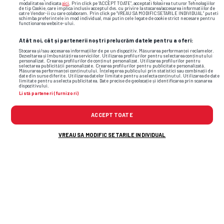
modalitatea indicata
aici
. Prin click pe “ACCEPT TOATE”, acceptati folosirea tuturor Tehnologiilor
de tip Cookie, care implica inclusiv acceptul dvs. cu privire la stocarea/accesarea informatiilor de
catre Vendor-ii cu care colaboram. Prin click pe “VREAU SA MODIFIC SETARILE INDIVIDUAL” puteti
schimba preferintele in mod individual, mai putin cele legate de cookie strict necesare pentru
functionarea website-ului.
Atât noi, cât și partenerii noștri prelucrăm datele pentru a oferi:
Aston Villa
Lille
Stocarea și/sau accesarea informațiilor de pe un dispozitiv. Măsurarea performanței reclamelor.
Dezvoltarea și îmbunătățirea serviciilor. Utilizarea profilurilor pentru selectarea conținutului
personalizat. Crearea profilurilor de conținut personalizat. Utilizarea profilurilor pentru
selectarea publicității personalizate. Crearea profilurilor pentru publicitate personalizată.
Măsurarea performanței conținutului. Înțelegerea publicului prin statistici sau combinații de
date din surse diferite. Utilizarea datelor limitate pentru a selecta conținutul. Utilizarea de date
limitate pentru a selecta publicitatea. Date precise de geolocație și identificarea prin scanarea
dispozitivului.
Listă parteneri (furnizori)
88%
13%
ACCEPT TOATE
VREAU SA MODIFIC SETARILE INDIVIDUAL
Loc
ECHIPA
V
E
Î
PCT
2
Aston Villa
0
0
0
0