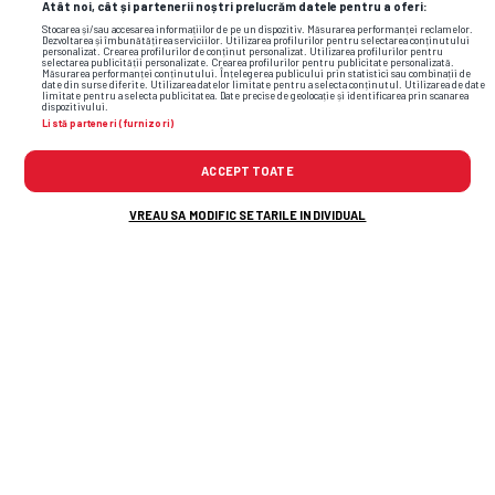
Atât noi, cât și partenerii noștri prelucrăm datele pentru a oferi:
Stocarea și/sau accesarea informațiilor de pe un dispozitiv. Măsurarea performanței reclamelor.
Dezvoltarea și îmbunătățirea serviciilor. Utilizarea profilurilor pentru selectarea conținutului
personalizat. Crearea profilurilor de conținut personalizat. Utilizarea profilurilor pentru
selectarea publicității personalizate. Crearea profilurilor pentru publicitate personalizată.
Măsurarea performanței conținutului. Înțelegerea publicului prin statistici sau combinații de
date din surse diferite. Utilizarea datelor limitate pentru a selecta conținutul. Utilizarea de date
limitate pentru a selecta publicitatea. Date precise de geolocație și identificarea prin scanarea
dispozitivului.
Listă parteneri (furnizori)
ACCEPT TOATE
VREAU SA MODIFIC SETARILE INDIVIDUAL
TOP ȘTIRI
ȘTIRI SPORT