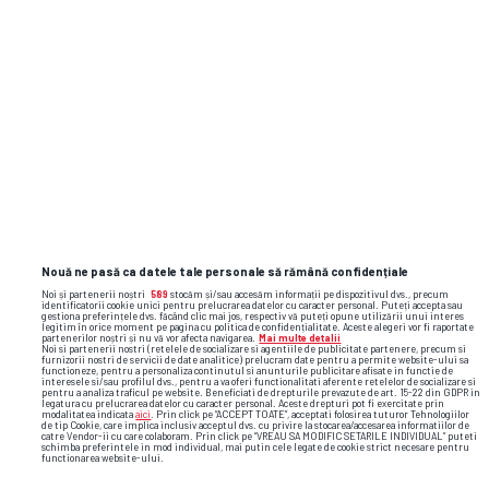
întotdeauna sursele.
TAS, verdict crunt în cazul de dopaj al lui
Cosmin Matei: „Clubul Sepsi va respecta
decizia”
Raul Rusescu la GSP Live: „La CFR, au fost
lucruri inimaginabile” + Pronostic uimitor
la dubla Craiovei: „Crede-mă, acolo a fost
ca la bunică-mea, la Coșoveni”
Nouă ne pasă ca datele tale personale să rămână confidențiale
Noi și partenerii noștri
589
stocăm și/sau accesăm informații pe dispozitivul dvs., precum
identificatorii cookie unici pentru prelucrarea datelor cu caracter personal. Puteți accepta sau
gestiona preferințele dvs. făcând clic mai jos, respectiv vă puteți opune utilizării unui interes
legitim în orice moment pe pagina cu politica de confidențialitate. Aceste alegeri vor fi raportate
partenerilor noștri și nu vă vor afecta navigarea.
Mai multe detalii
Noi si partenerii nostri (retelele de socializare si agentiile de publicitate partenere, precum si
furnizorii nostri de servicii de date analitice) prelucram date pentru a permite website-ului sa
functioneze, pentru a personaliza continutul si anunturile publicitare afisate in functie de
interesele si/sau profilul dvs., pentru a va oferi functionalitati aferente retelelor de socializare si
pentru a analiza traficul pe website. Beneficiati de drepturile prevazute de art. 15-22 din GDPR in
legatura cu prelucrarea datelor cu caracter personal. Aceste drepturi pot fi exercitate prin
modalitatea indicata
aici
. Prin click pe “ACCEPT TOATE”, acceptati folosirea tuturor Tehnologiilor
de tip Cookie, care implica inclusiv acceptul dvs. cu privire la stocarea/accesarea informatiilor de
catre Vendor-ii cu care colaboram. Prin click pe “VREAU SA MODIFIC SETARILE INDIVIDUAL” puteti
schimba preferintele in mod individual, mai putin cele legate de cookie strict necesare pentru
functionarea website-ului.