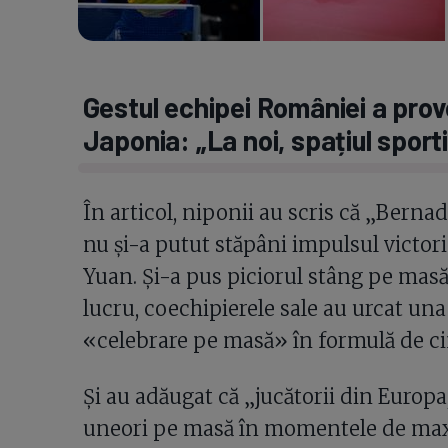
Gestul echipei României a prov
Japonia: „La noi, spațiul sport
În articol, niponii au scris că „Berna
nu și-a putut stăpâni impulsul victori
Yuan. Și-a pus piciorul stâng pe masă 
lucru, coechipierele sale au urcat un
«celebrare pe masă» în formulă de ci
Și au adăugat că „jucătorii din Europ
uneori pe masă în momentele de maxi