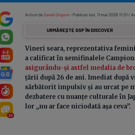
Articol de
Daniel Grigore
- Publicat luni, 11 mai 2026 11:01 / A
URMĂREȘTE GSP ÎN DISCOVER
Vineri seara, reprezentativa femin
a calificat în semifinalele Campio
asigurându-și astfel medalia de br
țării după 26 de ani. Imediat după v
sărbătorit impulsiv și au urcat pe m
dezbatere cu nuanțe culturale în Ja
lor „nu ar face niciodată așa ceva”.
25