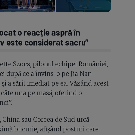
ocat o reacție aspră în
iv este considerat sacru”
dette Szocs, pilonul echipei României,
ei după ce a învins-o pe Jia Nan
și a sărit imediat pe ea. Văzând acest
a câte una pe masă, oferind o
nci”.
a, China sau Coreea de Sud urcă
mă bucurie, afișând posturi care