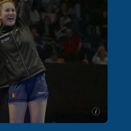
e A
Meciuri
Clasament