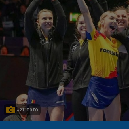
Seri
Echipe
Program TV
+21 FOTO