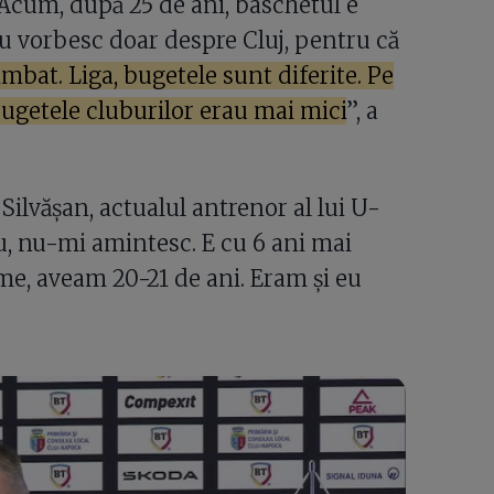
„Acum, după 25 de ani, baschetul e
 nu vorbesc doar despre Cluj, pentru că
imbat. Liga, bugetele sunt diferite. Pe
bugetele cluburilor erau mai mici
”, a
Silvășan, actualul antrenor al lui U-
iu, nu-mi amintesc. E cu 6 ani mai
eme, aveam 20-21 de ani. Eram și eu