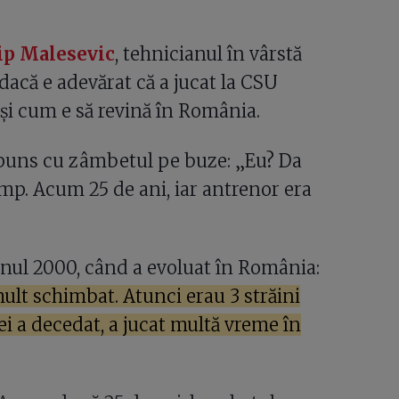
lip Malesevic
, tehnicianul în vârstă
 dacă e adevărat că a jucat la CSU
și cum e să revină în România.
ăspuns cu zâmbetul pe buze: „Eu? Da
imp. Acum 25 de ani, iar antrenor era
anul 2000, când a evoluat în România:
 mult schimbat. Atunci erau 3 străini
 ei a decedat, a jucat multă vreme în