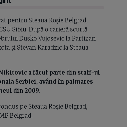
ucat pentru Steaua Roșie Belgrad,
SU Sibiu. După o carieră scurtă
lebrului Dusko Vujosevic la Partizan
kota și Stevan Karadzic la Steaua
Nikitovic a făcut parte din staff-ul
onala Serbiei, având în palmares
neul din 2009
.
 condus pe Steaua Roșie Belgrad,
FMP Belgrad.