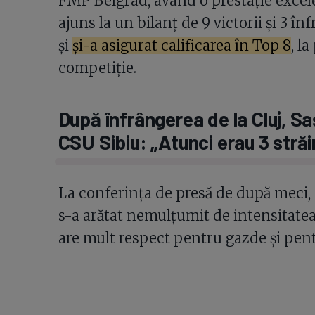
FMP Belgrad, având o prestație excelen
ajuns la un bilanț de 9 victorii și 3 î
și
și-a asigurat calificarea în Top 8
, l
competiție.
După înfrângerea de la Cluj, Sa
CSU Sibiu: „Atunci erau 3 străi
La conferința de presă de după meci, 
s-a arătat nemulțumit de intensitatea a
are mult respect pentru gazde și pent