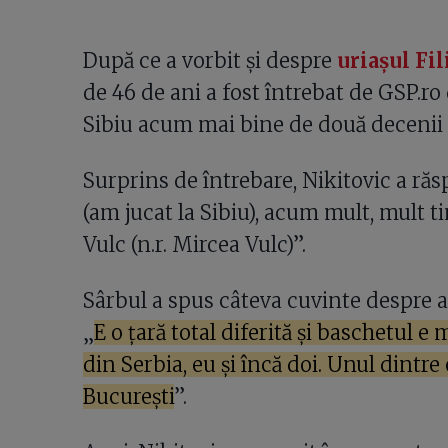
După ce a vorbit și despre
uriașul Fi
de 46 de ani a fost întrebat de GSP.ro
Sibiu acum mai bine de două decenii 
Surprins de întrebare, Nikitovic a r
(am jucat la Sibiu), acum mult, mult t
Vulc (n.r. Mircea Vulc)”.
Sârbul a spus câteva cuvinte despre 
„
E o țară total diferită și baschetul e
din Serbia, eu și încă doi. Unul dintre
București
”.