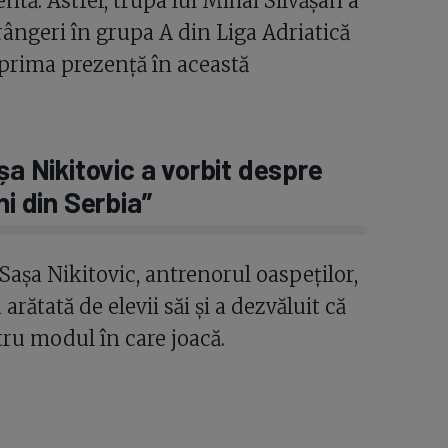
tă. Astfel, trupa lui Mihai Silvășan a
nfrângeri în grupa A din Liga Adriatică
a prima prezență în această
șa Nikitovic a vorbit despre
ni din Serbia”
Sașa Nikitovic, antrenorul oaspeților,
rătată de elevii săi și a dezvăluit că
ru modul în care joacă.