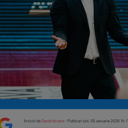
Seri
Echipe
Program TV
Articol de
David Istrate
- Publicat luni, 05 ianuarie 2026 14:1