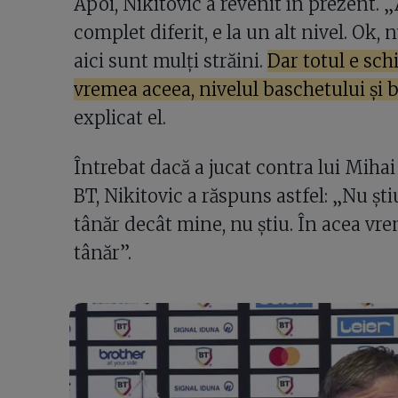
Apoi, Nikitovic a revenit în prezent. 
complet diferit, e la un alt nivel. Ok,
aici sunt mulți străini.
Dar totul e sch
vremea aceea, nivelul baschetului și 
explicat el.
Întrebat dacă a jucat contra lui Mihai 
BT, Nikitovic a răspuns astfel: „Nu șt
tânăr decât mine, nu știu. În acea vr
tânăr”.