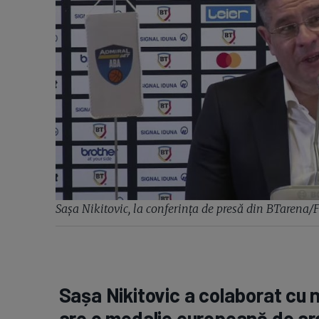
Sașa Nikitovic, la conferința de presă din BTarena
Sașa Nikitovic a colaborat cu 
are o medalie europeană de ar