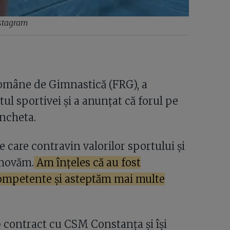
nstagram
Române de Gimnastică (FRG), a
sportivei și a anunțat că forul pe
ancheta.
care contravin valorilor sportului și
omovăm.
Am înțeles că au fost
 competente și asteptăm mai multe
b contract cu CSM Constanța și își