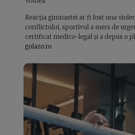
Voinea.
Reacția gimnastei ar fi fost una viole
conflictului, sportivul a mers de urg
certificat medico-legal și a depus o plâ
golazo.ro
.