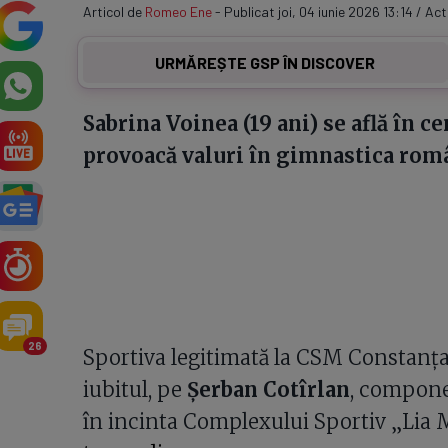
Articol de
Romeo Ene
- Publicat joi, 04 iunie 2026 13:14 / Act
URMĂREȘTE GSP ÎN DISCOVER
Sabrina Voinea (19 ani) se află în c
provoacă valuri în gimnastica rom
26
Sportiva legitimată la CSM Constanța e
iubitul, pe
Șerban Cotîrlan
, compone
în incinta Complexului Sportiv „Lia M