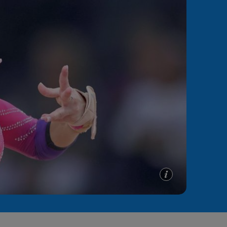
e A
Meciuri
Clasament