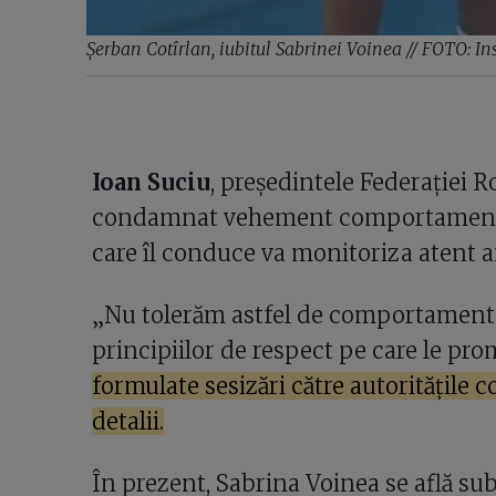
Șerban Cotîrlan, iubitul Sabrinei Voinea // FOTO: I
Ioan Suciu
, președintele Federației 
condamnat vehement comportamentul 
care îl conduce va monitoriza atent 
„Nu tolerăm astfel de comportamente 
principiilor de respect pe care le pr
formulate sesizări către autoritățile
detalii.
În prezent, Sabrina Voinea se află su