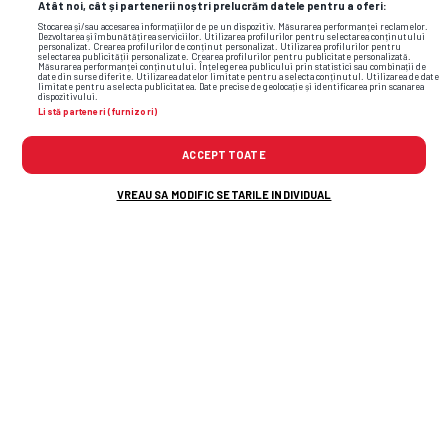
Atât noi, cât și partenerii noștri prelucrăm datele pentru a oferi:
Stocarea și/sau accesarea informațiilor de pe un dispozitiv. Măsurarea performanței reclamelor.
Dezvoltarea și îmbunătățirea serviciilor. Utilizarea profilurilor pentru selectarea conținutului
personalizat. Crearea profilurilor de conținut personalizat. Utilizarea profilurilor pentru
selectarea publicității personalizate. Crearea profilurilor pentru publicitate personalizată.
Măsurarea performanței conținutului. Înțelegerea publicului prin statistici sau combinații de
date din surse diferite. Utilizarea datelor limitate pentru a selecta conținutul. Utilizarea de date
limitate pentru a selecta publicitatea. Date precise de geolocație și identificarea prin scanarea
dispozitivului.
Listă parteneri (furnizori)
ACCEPT TOATE
VREAU SA MODIFIC SETARILE INDIVIDUAL