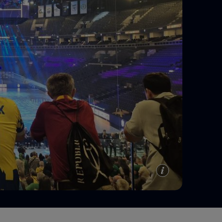
e A
Meciuri
Clasament