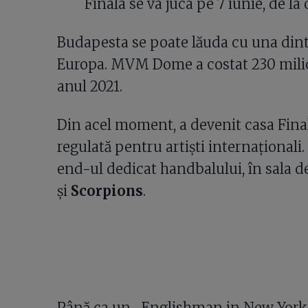
Finala se va juca pe 7 iunie, de la 
Budapesta se poate lăuda cu una dint
Europa. MVM Dome a costat 230 milioa
anul 2021.
Din acel moment, a devenit casa Final
regulată pentru artiști internațional
end-ul dedicat handbalului, în sala d
și
Scorpions
.
Până ca un „Englishman in New York”