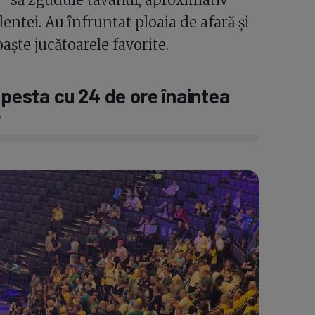
entei. Au înfruntat ploaia de afară și
aște jucătoarele favorite.
esta cu 24 de ore înaintea
r