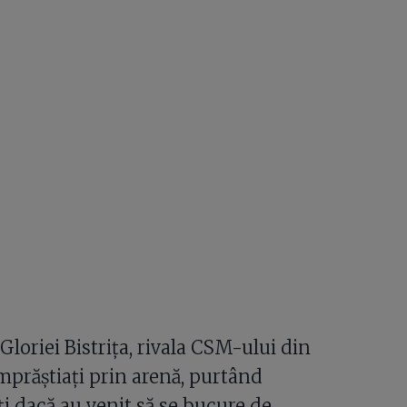
 Gloriei Bistrița, rivala CSM-ului din
mprăștiați prin arenă, purtând
ți dacă au venit să se bucure de