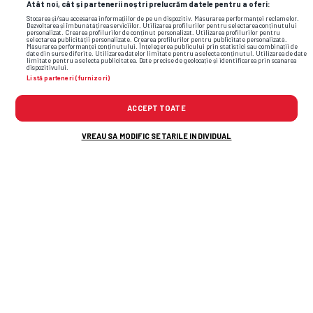
Atât noi, cât și partenerii noștri prelucrăm datele pentru a oferi:
Stocarea și/sau accesarea informațiilor de pe un dispozitiv. Măsurarea performanței reclamelor.
Dezvoltarea și îmbunătățirea serviciilor. Utilizarea profilurilor pentru selectarea conținutului
personalizat. Crearea profilurilor de conținut personalizat. Utilizarea profilurilor pentru
selectarea publicității personalizate. Crearea profilurilor pentru publicitate personalizată.
Măsurarea performanței conținutului. Înțelegerea publicului prin statistici sau combinații de
date din surse diferite. Utilizarea datelor limitate pentru a selecta conținutul. Utilizarea de date
limitate pentru a selecta publicitatea. Date precise de geolocație și identificarea prin scanarea
dispozitivului.
brest
csm bucuresti
valeriia maslova
Listă parteneri (furnizori)
ACCEPT TOATE
VREAU SA MODIFIC SETARILE INDIVIDUAL