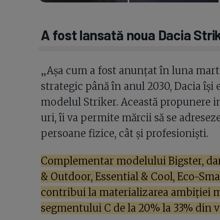
A fost lansată noua Dacia Stri
„Așa cum a fost anunțat în luna marti
strategic până în anul 2030, Dacia își
modelul Striker. Această propunere in
uri, îi va permite mărcii să se adreseze
persoane fizice, cât și profesioniști.
Complementar modelului Bigster, dar
& Outdoor, Essential & Cool, Eco-Smar
contribui la materializarea ambiției 
segmentului C de la 20% la 33% din v