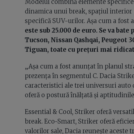
Modelul combină elemente specifice m
dinamica unui break, spațiul interior a
specifică SUV-urilor. Așa cum a fost a
este sub 25.000 de euro. Se va bat
Tucson, Nissan Qashqai, Peugeot 3
Tiguan, toate cu prețuri mai ridica
„Așa cum a fost anunțat în planul stra
prezența în segmentul C. Dacia Strik
caracteristici ale trei universuri auto
oferă o postură înălțată și aptitudini
Essential & Cool, Striker oferă versatil
break. Eco-Smart, Striker oferă eficie
valorilor sale, Dacia reunește aceste t