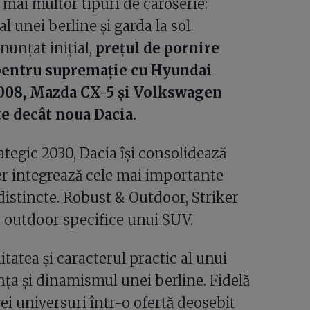
ai multor tipuri de caroserie:
l unei berline și garda la sol
nunțat inițial,
prețul de pornire
e pentru supremație cu Hyundai
008, Mazda CX-5 și Volkswagen
te decât noua Dacia.
tegic 2030, Dacia își consolidează
er integrează cele mai importante
 distincte. Robust & Outdoor, Striker
le outdoor specifice unui SUV.
itatea și caracterul practic al unui
nța și dinamismul unei berline. Fidelă
rei universuri într-o ofertă deosebit