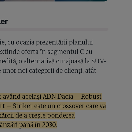
ker
e, cu ocazia prezentării planului
 extinde oferta în segmentul C cu
edită, o alternativă curajoasă la SUV-
 unor noi categorii de clienți, atât
 având același ADN Dacia – Robust
t – Striker este un crossover care va
mărcii de a crește ponderea
ânzări până în 2030.