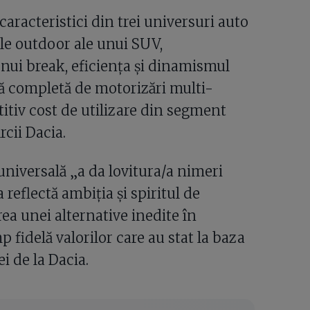
aracteristici din trei universuri auto
nile outdoor ale unui SUV,
 unui break, eficiența și dinamismul
tă completă de motorizări multi-
titiv cost de utilizare din segment
cii Dacia.
niversală „a da lovitura/a nimeri
 reflectă ambiția și spiritul de
rea unei alternative inedite în
fidelă valorilor care au stat la baza
i de la Dacia.