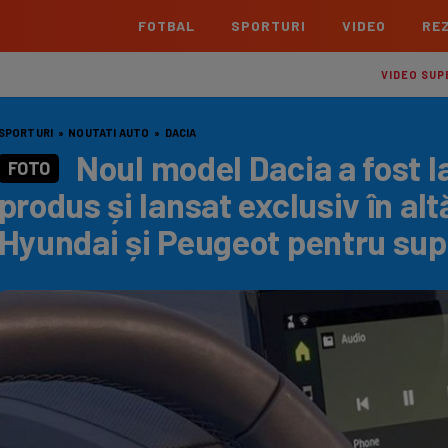
FOTBAL
SPORTURI
VIDEO
REZ
România
Interna
VIDEO SUP
Superliga
Cham
SPORTURI
»
NOUTATI AUTO
»
DACIA
Echipe
Meciuri
Clasament
Echipe
Noul model Dacia a fost la
FOTO
Liga 2
Euro
produs și lansat exclusiv în alt
Echipe
Meciuri
Clasament
Echipe
Hyundai și Peugeot pentru su
Cupa României Betano
Con
Echipe
Meciuri
Echi
La L
TOATE ȘTIRILE
Echipe
Prem
Echipe
Bund
Echipe