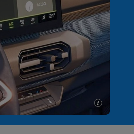
e A
Meciuri
Clasament