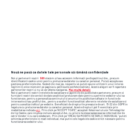
LIBERTATEA
GSP.RO
Nouă ne pasă ca datele tale personale să rămână confidențiale
Noi și partenerii noștri
589
stocăm și/sau accesăm informații pe dispozitivul dvs., precum
identificatorii cookie unici pentru prelucrarea datelor cu caracter personal. Puteți accepta sau
gestiona preferințele dvs. făcând clic mai jos, respectiv vă puteți opune utilizării unui interes
legitim în orice moment pe pagina cu politica de confidențialitate. Aceste alegeri vor fi raportate
partenerilor noștri și nu vă vor afecta navigarea.
Mai multe detalii
Noi si partenerii nostri (retelele de socializare si agentiile de publicitate partenere, precum si
furnizorii nostri de servicii de date analitice) prelucram date pentru a permite website-ului sa
functioneze, pentru a personaliza continutul si anunturile publicitare afisate in functie de
interesele si/sau profilul dvs., pentru a va oferi functionalitati aferente retelelor de socializare si
pentru a analiza traficul pe website. Beneficiati de drepturile prevazute de art. 15-22 din GDPR in
legatura cu prelucrarea datelor cu caracter personal. Aceste drepturi pot fi exercitate prin
modalitatea indicata
aici
. Prin click pe “ACCEPT TOATE”, acceptati folosirea tuturor Tehnologiilor
de tip Cookie, care implica inclusiv acceptul dvs. cu privire la stocarea/accesarea informatiilor de
catre Vendor-ii cu care colaboram. Prin click pe “VREAU SA MODIFIC SETARILE INDIVIDUAL” puteti
schimba preferintele in mod individual, mai putin cele legate de cookie strict necesare pentru
functionarea website-ului.