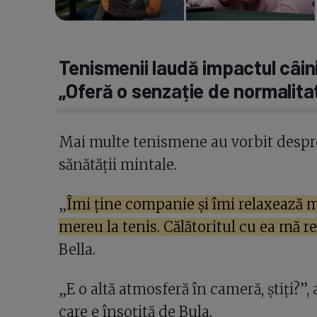
Tenismenii laudă impactul câini
„Oferă o senzație de normalita
Mai multe tenismene au vorbit despre 
sănătății mintale.
„
Îmi ține companie și îmi relaxează 
mereu la tenis. Călătoritul cu ea mă r
Bella.
„E o altă atmosferă în cameră, știți?
care e însoțită de Bula.