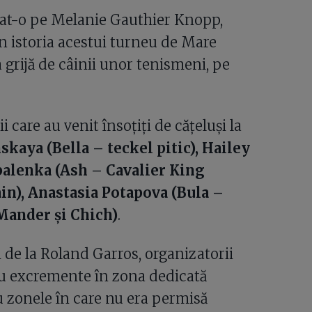
jat-o pe Melanie Gauthier Knopp,
in istoria acestui turneu de Mare
 grijă de câinii unor tenismeni, pe
ii care au venit însoțiți de cățeluși la
kaya (Bella – teckel pitic), Hailey
abalenka (Ash – Cavalier King
in), Anastasia Potapova (Bula –
Mander și Chich)
.
 de la Roland Garros, organizatorii
ru excremente în zona dedicată
ru zonele în care nu era permisă