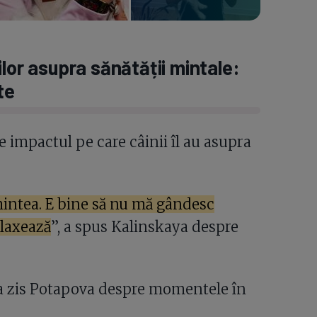
lor asupra sănătății mintale:
te
impactul pe care câinii îl au asupra
mintea. E bine să nu mă gândesc
elaxează
”, a spus Kalinskaya despre
”, a zis Potapova despre momentele în