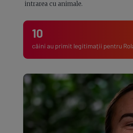
intrarea cu animale.
10
câini au primit legitimații pentru Ro