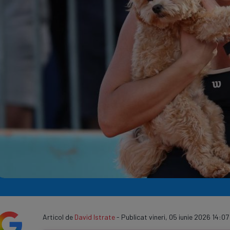
Seri
Echipe
Program TV
Articol de
David Istrate
- Publicat vineri, 05 iunie 2026 14:07