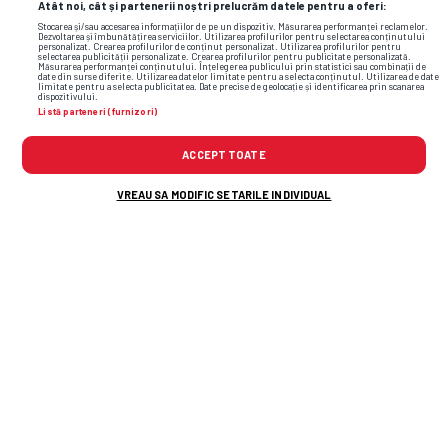
Atât noi, cât și partenerii noștri prelucrăm datele pentru a oferi:
Stocarea și/sau accesarea informațiilor de pe un dispozitiv. Măsurarea performanței reclamelor.
Dezvoltarea și îmbunătățirea serviciilor. Utilizarea profilurilor pentru selectarea conținutului
personalizat. Crearea profilurilor de conținut personalizat. Utilizarea profilurilor pentru
selectarea publicității personalizate. Crearea profilurilor pentru publicitate personalizată.
Măsurarea performanței conținutului. Înțelegerea publicului prin statistici sau combinații de
date din surse diferite. Utilizarea datelor limitate pentru a selecta conținutul. Utilizarea de date
limitate pentru a selecta publicitatea. Date precise de geolocație și identificarea prin scanarea
dispozitivului.
Listă parteneri (furnizori)
ACCEPT TOATE
VREAU SA MODIFIC SETARILE INDIVIDUAL
TOP ȘTIRI
ȘTIRI SPORT