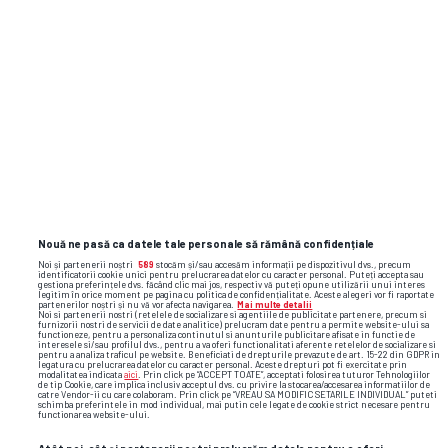
tenis
atp
marat safin
maroc
Nouă ne pasă ca datele tale personale să rămână confidențiale
Noi și partenerii noștri
589
stocăm și/sau accesăm informații pe dispozitivul dvs., precum
identificatorii cookie unici pentru prelucrarea datelor cu caracter personal. Puteți accepta sau
gestiona preferințele dvs. făcând clic mai jos, respectiv vă puteți opune utilizării unui interes
legitim în orice moment pe pagina cu politica de confidențialitate. Aceste alegeri vor fi raportate
partenerilor noștri și nu vă vor afecta navigarea.
Mai multe detalii
Noi si partenerii nostri (retelele de socializare si agentiile de publicitate partenere, precum si
furnizorii nostri de servicii de date analitice) prelucram date pentru a permite website-ului sa
functioneze, pentru a personaliza continutul si anunturile publicitare afisate in functie de
interesele si/sau profilul dvs., pentru a va oferi functionalitati aferente retelelor de socializare si
pentru a analiza traficul pe website. Beneficiati de drepturile prevazute de art. 15-22 din GDPR in
legatura cu prelucrarea datelor cu caracter personal. Aceste drepturi pot fi exercitate prin
modalitatea indicata
aici
. Prin click pe “ACCEPT TOATE”, acceptati folosirea tuturor Tehnologiilor
de tip Cookie, care implica inclusiv acceptul dvs. cu privire la stocarea/accesarea informatiilor de
catre Vendor-ii cu care colaboram. Prin click pe “VREAU SA MODIFIC SETARILE INDIVIDUAL” puteti
schimba preferintele in mod individual, mai putin cele legate de cookie strict necesare pentru
functionarea website-ului.