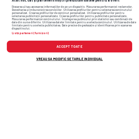
Atât noi, cât și partenerii noștri prelucrăm datele pentru a oferi:
Stocarea și/sau accesarea informațiilor de pe un dispozitiv. Măsurarea performanței reclamelor.
Dezvoltarea și îmbunătățirea serviciilor. Utilizarea profilurilor pentru selectarea conținutului
personalizat. Crearea profilurilor de conținut personalizat. Utilizarea profilurilor pentru
selectarea publicității personalizate. Crearea profilurilor pentru publicitate personalizată.
Măsurarea performanței conținutului. Înțelegerea publicului prin statistici sau combinații de
date din surse diferite. Utilizarea datelor limitate pentru a selecta conținutul. Utilizarea de date
limitate pentru a selecta publicitatea. Date precise de geolocație și identificarea prin scanarea
dispozitivului.
Listă parteneri (furnizori)
TOP ȘTIRI
ȘTIRI SPORT
ACCEPT TOATE
VREAU SA MODIFIC SETARILE INDIVIDUAL