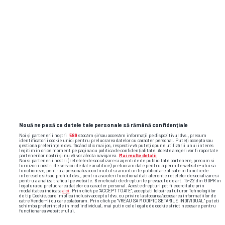
și faze video din sport
Nouă ne pasă ca datele tale personale să rămână confidențiale
Noi și partenerii noștri
589
stocăm și/sau accesăm informații pe dispozitivul dvs., precum
identificatorii cookie unici pentru prelucrarea datelor cu caracter personal. Puteți accepta sau
gestiona preferințele dvs. făcând clic mai jos, respectiv vă puteți opune utilizării unui interes
legitim în orice moment pe pagina cu politica de confidențialitate. Aceste alegeri vor fi raportate
partenerilor noștri și nu vă vor afecta navigarea.
Mai multe detalii
Noi si partenerii nostri (retelele de socializare si agentiile de publicitate partenere, precum si
furnizorii nostri de servicii de date analitice) prelucram date pentru a permite website-ului sa
functioneze, pentru a personaliza continutul si anunturile publicitare afisate in functie de
interesele si/sau profilul dvs., pentru a va oferi functionalitati aferente retelelor de socializare si
pentru a analiza traficul pe website. Beneficiati de drepturile prevazute de art. 15-22 din GDPR in
legatura cu prelucrarea datelor cu caracter personal. Aceste drepturi pot fi exercitate prin
modalitatea indicata
aici
. Prin click pe “ACCEPT TOATE”, acceptati folosirea tuturor Tehnologiilor
de tip Cookie, care implica inclusiv acceptul dvs. cu privire la stocarea/accesarea informatiilor de
catre Vendor-ii cu care colaboram. Prin click pe “VREAU SA MODIFIC SETARILE INDIVIDUAL” puteti
schimba preferintele in mod individual, mai putin cele legate de cookie strict necesare pentru
functionarea website-ului.