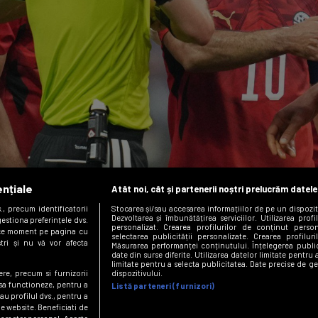
ențiale
Atât noi, cât și partenerii noștri prelucrăm datele
, precum identificatorii
Stocarea și/sau accesarea informațiilor de pe un dispozit
Dezvoltarea și îmbunătățirea serviciilor. Utilizarea prof
estiona preferințele dvs.
personalizat. Crearea profilurilor de conținut persona
orice moment pe pagina cu
selectarea publicității personalizate. Crearea profilur
ștri și nu vă vor afecta
Măsurarea performanței conținutului. Înțelegerea public
date din surse diferite. Utilizarea datelor limitate pentru 
limitate pentru a selecta publicitatea. Date precise de ge
Egiptenii acuză arbitrajul din eșecul 2-
dispozitivului.
ere, precum si furnizorii
 sa functioneze, pentru a
Listă parteneri (furnizori)
3 cu Argentina
au profilul dvs., pentru a
 pe website. Beneficiati de