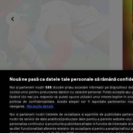
Nouă ne pasă ca datele tale personale să rămână confid
Noi și partenerii noștri
589
stocăm și/sau accesăm informații pe dispozitivul dvs.
cookie unici pentru prelucrarea datelor cu caracter personal. Puteți accepta sau g
făcând clic mai jos, respectiv vă puteți opune utilizării unui interes legitim în 
politica de confidențialitate. Aceste alegeri vor fi raportate partenerilor no
navigarea.
Mai multe detalii
 complet al sferturilor de finală
Noi si partenerii nostri (retelele de socializare si agentiile de publicitate parten
 Campionatului Mondial 2026
nostri de servicii de date analitice) prelucram date pentru a permite website-ului
personaliza continutul si anunturile publicitare afisate in functie de interesele si/s
va oferi functionalitati aferente retelelor de socializare si pentru a analiza traficul