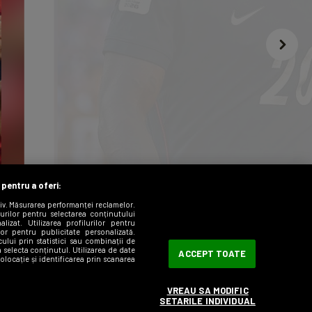
 pentru a oferi:
iv. Măsurarea performanței reclamelor.
ilurilor pentru selectarea conținutului
lizat. Utilizarea profilurilor pentru
ilor pentru publicitate personalizată.
Cifrele șocante ale lui Balo
ului prin statistici sau combinații de
a selecta conținutul. Utilizarea de date
ACCEPT TOATE
atacantul pentru care Trump a
olocație și identificarea prin scanarea
la FIFA
VREAU SA MODIFIC
SETARILE INDIVIDUAL