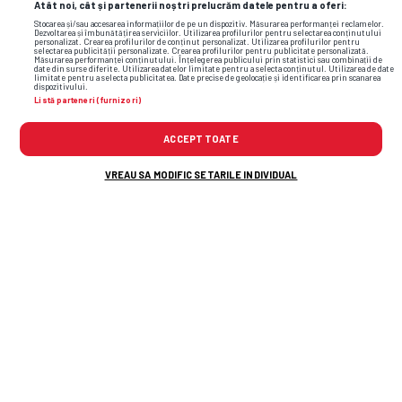
Atât noi, cât și partenerii noștri prelucrăm datele pentru a oferi:
Stocarea și/sau accesarea informațiilor de pe un dispozitiv. Măsurarea performanței reclamelor.
Dezvoltarea și îmbunătățirea serviciilor. Utilizarea profilurilor pentru selectarea conținutului
personalizat. Crearea profilurilor de conținut personalizat. Utilizarea profilurilor pentru
selectarea publicității personalizate. Crearea profilurilor pentru publicitate personalizată.
Măsurarea performanței conținutului. Înțelegerea publicului prin statistici sau combinații de
date din surse diferite. Utilizarea datelor limitate pentru a selecta conținutul. Utilizarea de date
limitate pentru a selecta publicitatea. Date precise de geolocație și identificarea prin scanarea
dispozitivului.
Listă parteneri (furnizori)
ACCEPT TOATE
VREAU SA MODIFIC SETARILE INDIVIDUAL