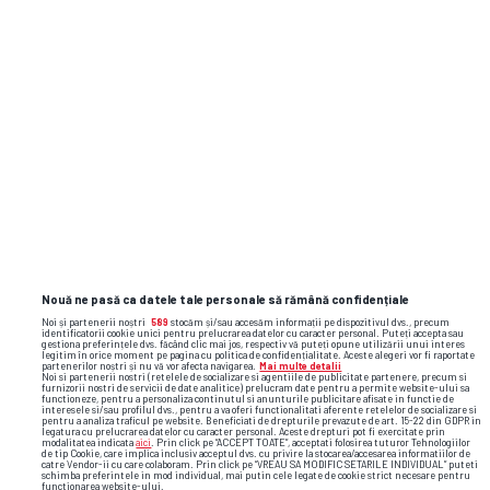
Nouă ne pasă ca datele tale personale să rămână confidențiale
Noi și partenerii noștri
589
stocăm și/sau accesăm informații pe dispozitivul dvs., precum
identificatorii cookie unici pentru prelucrarea datelor cu caracter personal. Puteți accepta sau
gestiona preferințele dvs. făcând clic mai jos, respectiv vă puteți opune utilizării unui interes
legitim în orice moment pe pagina cu politica de confidențialitate. Aceste alegeri vor fi raportate
partenerilor noștri și nu vă vor afecta navigarea.
Mai multe detalii
Noi si partenerii nostri (retelele de socializare si agentiile de publicitate partenere, precum si
furnizorii nostri de servicii de date analitice) prelucram date pentru a permite website-ului sa
functioneze, pentru a personaliza continutul si anunturile publicitare afisate in functie de
interesele si/sau profilul dvs., pentru a va oferi functionalitati aferente retelelor de socializare si
pentru a analiza traficul pe website. Beneficiati de drepturile prevazute de art. 15-22 din GDPR in
legatura cu prelucrarea datelor cu caracter personal. Aceste drepturi pot fi exercitate prin
modalitatea indicata
aici
. Prin click pe “ACCEPT TOATE”, acceptati folosirea tuturor Tehnologiilor
de tip Cookie, care implica inclusiv acceptul dvs. cu privire la stocarea/accesarea informatiilor de
catre Vendor-ii cu care colaboram. Prin click pe “VREAU SA MODIFIC SETARILE INDIVIDUAL” puteti
schimba preferintele in mod individual, mai putin cele legate de cookie strict necesare pentru
functionarea website-ului.