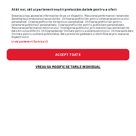
Atât noi, cât și partenerii noștri prelucrăm datele pentru a oferi:
Stocarea și/sau accesarea informațiilor de pe un dispozitiv. Măsurarea performanței reclamelor.
Dezvoltarea și îmbunătățirea serviciilor. Utilizarea profilurilor pentru selectarea conținutului
personalizat. Crearea profilurilor de conținut personalizat. Utilizarea profilurilor pentru
selectarea publicității personalizate. Crearea profilurilor pentru publicitate personalizată.
Măsurarea performanței conținutului. Înțelegerea publicului prin statistici sau combinații de
date din surse diferite. Utilizarea datelor limitate pentru a selecta conținutul. Utilizarea de date
limitate pentru a selecta publicitatea. Date precise de geolocație și identificarea prin scanarea
dispozitivului.
Listă parteneri (furnizori)
ACCEPT TOATE
Foto
8
/34
: Alexandra Ionela Grigoriță. Foto: Facebook
VREAU SA MODIFIC SETARILE INDIVIDUAL