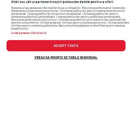
Atât noi, cât și partenerii noștri prelucrăm datele pentru a oferi:
Stocarea și/sau accesarea informațiilor de pe un dispozitiv. Măsurarea performanței reclamelor.
Dezvoltarea și îmbunătățirea serviciilor. Utilizarea profilurilor pentru selectarea conținutului
personalizat. Crearea profilurilor de conținut personalizat. Utilizarea profilurilor pentru
selectarea publicității personalizate. Crearea profilurilor pentru publicitate personalizată.
Măsurarea performanței conținutului. Înțelegerea publicului prin statistici sau combinații de
date din surse diferite. Utilizarea datelor limitate pentru a selecta conținutul. Utilizarea de date
limitate pentru a selecta publicitatea. Date precise de geolocație și identificarea prin scanarea
dispozitivului.
Listă parteneri (furnizori)
ACCEPT TOATE
VREAU SA MODIFIC SETARILE INDIVIDUAL