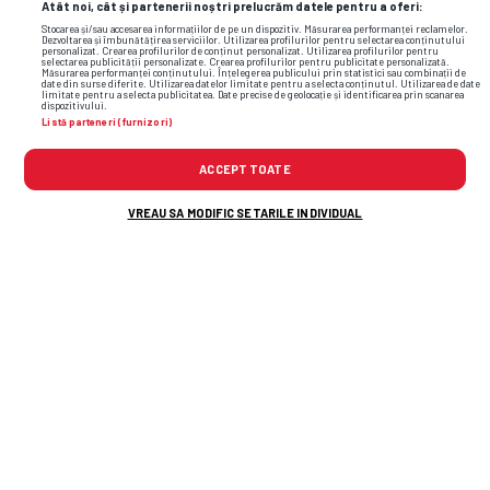
Atât noi, cât și partenerii noștri prelucrăm datele pentru a oferi:
Stocarea și/sau accesarea informațiilor de pe un dispozitiv. Măsurarea performanței reclamelor.
Dezvoltarea și îmbunătățirea serviciilor. Utilizarea profilurilor pentru selectarea conținutului
personalizat. Crearea profilurilor de conținut personalizat. Utilizarea profilurilor pentru
selectarea publicității personalizate. Crearea profilurilor pentru publicitate personalizată.
Măsurarea performanței conținutului. Înțelegerea publicului prin statistici sau combinații de
date din surse diferite. Utilizarea datelor limitate pentru a selecta conținutul. Utilizarea de date
limitate pentru a selecta publicitatea. Date precise de geolocație și identificarea prin scanarea
dispozitivului.
Listă parteneri (furnizori)
ACCEPT TOATE
VREAU SA MODIFIC SETARILE INDIVIDUAL