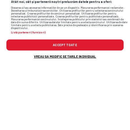
Atât noi, cât și partenerii noștri prelucrăm datele pentru a oferi:
Stocarea și/sau accesarea informațiilor de pe un dispozitiv. Măsurarea performanței reclamelor.
Dezvoltarea și îmbunătățirea serviciilor. Utilizarea profilurilor pentru selectarea conținutului
personalizat. Crearea profilurilor de conținut personalizat. Utilizarea profilurilor pentru
selectarea publicității personalizate. Crearea profilurilor pentru publicitate personalizată.
Măsurarea performanței conținutului. Înțelegerea publicului prin statistici sau combinații de
date din surse diferite. Utilizarea datelor limitate pentru a selecta conținutul. Utilizarea de date
limitate pentru a selecta publicitatea. Date precise de geolocație și identificarea prin scanarea
dispozitivului.
Listă parteneri (furnizori)
ACCEPT TOATE
VREAU SA MODIFIC SETARILE INDIVIDUAL