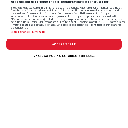
Atât noi, cât și partenerii noștri prelucrăm datele pentru a oferi:
Stocarea și/sau accesarea informațiilor de pe un dispozitiv. Măsurarea performanței reclamelor.
Dezvoltarea și îmbunătățirea serviciilor. Utilizarea profilurilor pentru selectarea conținutului
personalizat. Crearea profilurilor de conținut personalizat. Utilizarea profilurilor pentru
selectarea publicității personalizate. Crearea profilurilor pentru publicitate personalizată.
Măsurarea performanței conținutului. Înțelegerea publicului prin statistici sau combinații de
date din surse diferite. Utilizarea datelor limitate pentru a selecta conținutul. Utilizarea de date
limitate pentru a selecta publicitatea. Date precise de geolocație și identificarea prin scanarea
dispozitivului.
Listă parteneri (furnizori)
ACCEPT TOATE
VREAU SA MODIFIC SETARILE INDIVIDUAL