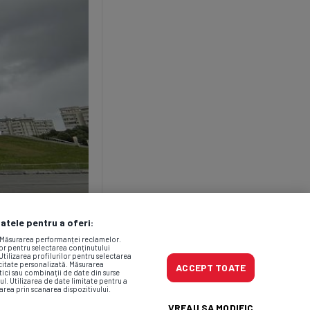
datele pentru a oferi:
. Măsurarea performanței reclamelor.
lor pentru selectarea conținutului
Utilizarea profilurilor pentru selectarea
icitate personalizată. Măsurarea
ACCEPT TOATE
tici sau combinații de date din surse
ul. Utilizarea de date limitate pentru a
area prin scanarea dispozitivului.
VREAU SA MODIFIC