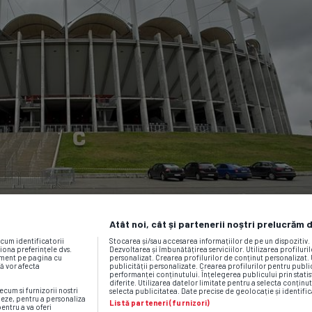
Atât noi, cât și partenerii noștri prelucrăm 
ecum identificatorii
Stocarea și/sau accesarea informațiilor de pe un dispozitiv
iona preferințele dvs.
Dezvoltarea și îmbunătățirea serviciilor. Utilizarea profiluri
moment pe pagina cu
personalizat. Crearea profilurilor de conținut personalizat. 
vă vor afecta
publicității personalizate. Crearea profilurilor pentru publ
performanței conținutului. Înțelegerea publicului prin statis
diferite. Utilizarea datelor limitate pentru a selecta conținut
ecum si furnizorii nostri
selecta publicitatea. Date precise de geolocație și identific
neze, pentru a personaliza
Listă parteneri (furnizori)
pentru a va oferi