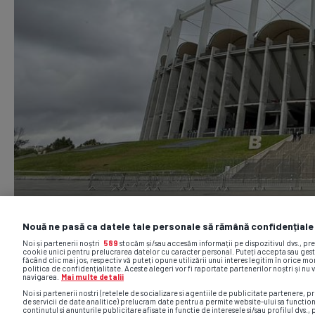
Nouă ne pasă ca datele tale personale să rămână confidențiale
Noi și partenerii noștri
589
stocăm și/sau accesăm informații pe dispozitivul dvs., pr
cookie unici pentru prelucrarea datelor cu caracter personal. Puteți accepta sau gest
făcând clic mai jos, respectiv vă puteți opune utilizării unui interes legitim în orice 
politica de confidențialitate. Aceste alegeri vor fi raportate partenerilor noștri și nu 
navigarea.
Mai multe detalii
Noi si partenerii nostri (retelele de socializare si agentiile de publicitate partenere, pr
de servicii de date analitice) prelucram date pentru a permite website-ului sa functio
continutul si anunturile publicitare afisate in functie de interesele si/sau profilul dvs., 