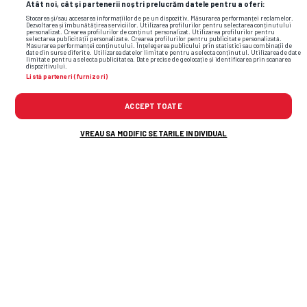
Atât noi, cât și partenerii noștri prelucrăm datele pentru a oferi:
Stocarea și/sau accesarea informațiilor de pe un dispozitiv. Măsurarea performanței reclamelor.
Dezvoltarea și îmbunătățirea serviciilor. Utilizarea profilurilor pentru selectarea conținutului
personalizat. Crearea profilurilor de conținut personalizat. Utilizarea profilurilor pentru
selectarea publicității personalizate. Crearea profilurilor pentru publicitate personalizată.
Măsurarea performanței conținutului. Înțelegerea publicului prin statistici sau combinații de
date din surse diferite. Utilizarea datelor limitate pentru a selecta conținutul. Utilizarea de date
limitate pentru a selecta publicitatea. Date precise de geolocație și identificarea prin scanarea
dispozitivului.
Listă parteneri (furnizori)
ACCEPT TOATE
VREAU SA MODIFIC SETARILE INDIVIDUAL