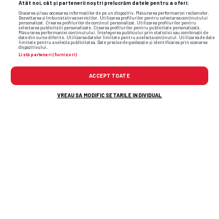
Atât noi, cât și partenerii noștri prelucrăm datele pentru a oferi:
Stocarea și/sau accesarea informațiilor de pe un dispozitiv. Măsurarea performanței reclamelor.
Dezvoltarea și îmbunătățirea serviciilor. Utilizarea profilurilor pentru selectarea conținutului
personalizat. Crearea profilurilor de conținut personalizat. Utilizarea profilurilor pentru
selectarea publicității personalizate. Crearea profilurilor pentru publicitate personalizată.
Măsurarea performanței conținutului. Înțelegerea publicului prin statistici sau combinații de
date din surse diferite. Utilizarea datelor limitate pentru a selecta conținutul. Utilizarea de date
limitate pentru a selecta publicitatea. Date precise de geolocație și identificarea prin scanarea
dispozitivului.
Listă parteneri (furnizori)
ACCEPT TOATE
VREAU SA MODIFIC SETARILE INDIVIDUAL