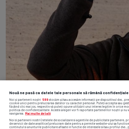
Nouă ne pasă ca datele tale personale să rămână confidențiale
Noi și partenerii noștri
589
stocăm și/sau accesăm informații pe dispozitivul dvs., pr
cookie unici pentru prelucrarea datelor cu caracter personal. Puteți accepta sau gest
făcând clic mai jos, respectiv vă puteți opune utilizării unui interes legitim în orice 
politica de confidențialitate. Aceste alegeri vor fi raportate partenerilor noștri și nu 
navigarea.
Mai multe detalii
Noi si partenerii nostri (retelele de socializare si agentiile de publicitate partenere, pr
de servicii de date analitice) prelucram date pentru a permite website-ului sa functio
continutul si anunturile publicitare afisate in functie de interesele si/sau profilul dvs., 