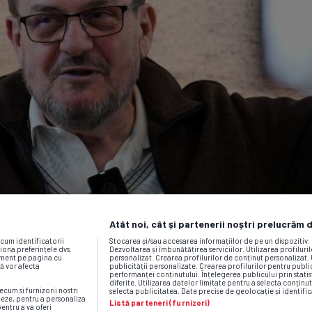
Atât noi, cât și partenerii noștri prelucrăm 
ecum identificatorii
Stocarea și/sau accesarea informațiilor de pe un dispozitiv
iona preferințele dvs.
Dezvoltarea și îmbunătățirea serviciilor. Utilizarea profiluri
moment pe pagina cu
personalizat. Crearea profilurilor de conținut personalizat. 
vă vor afecta
publicității personalizate. Crearea profilurilor pentru publ
performanței conținutului. Înțelegerea publicului prin statis
diferite. Utilizarea datelor limitate pentru a selecta conținut
ecum si furnizorii nostri
selecta publicitatea. Date precise de geolocație și identific
neze, pentru a personaliza
Listă parteneri (furnizori)
pentru a va oferi