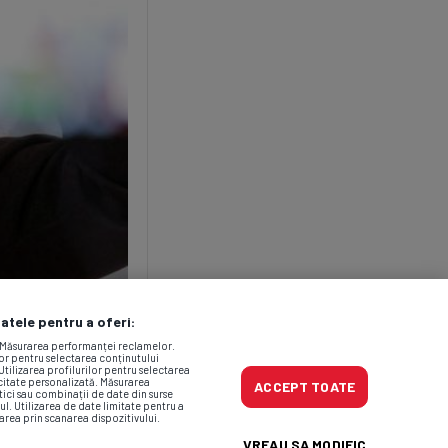
datele pentru a oferi:
. Măsurarea performanței reclamelor.
lor pentru selectarea conținutului
Utilizarea profilurilor pentru selectarea
icitate personalizată. Măsurarea
ACCEPT TOATE
tici sau combinații de date din surse
ul. Utilizarea de date limitate pentru a
area prin scanarea dispozitivului.
VREAU SA MODIFIC