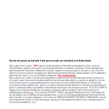
Nouă ne pasă ca datele tale personale să rămână confidențiale
Noi și partenerii noștri
589
stocăm și/sau accesăm informații pe dispozitivul dvs., precum
identificatorii cookie unici pentru prelucrarea datelor cu caracter personal. Puteți accepta sau
gestiona preferințele dvs. făcând clic mai jos, respectiv vă puteți opune utilizării unui interes
legitim în orice moment pe pagina cu politica de confidențialitate. Aceste alegeri vor fi raportate
partenerilor noștri și nu vă vor afecta navigarea.
Mai multe detalii
Noi si partenerii nostri (retelele de socializare si agentiile de publicitate partenere, precum si
furnizorii nostri de servicii de date analitice) prelucram date pentru a permite website-ului sa
functioneze, pentru a personaliza continutul si anunturile publicitare afisate in functie de
interesele si/sau profilul dvs., pentru a va oferi functionalitati aferente retelelor de socializare si
pentru a analiza traficul pe website. Beneficiati de drepturile prevazute de art. 15-22 din GDPR in
legatura cu prelucrarea datelor cu caracter personal. Aceste drepturi pot fi exercitate prin
Foto
44
/44
modalitatea indicata
aici
. Prin click pe “ACCEPT TOATE”, acceptati folosirea tuturor Tehnologiilor
de tip Cookie, care implica inclusiv acceptul dvs. cu privire la stocarea/accesarea informatiilor de
catre Vendor-ii cu care colaboram. Prin click pe “VREAU SA MODIFIC SETARILE INDIVIDUAL” puteti
schimba preferintele in mod individual, mai putin cele legate de cookie strict necesare pentru
functionarea website-ului.