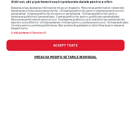
Atât noi, cât și partenerii noștri prelucrăm datele pentru a oferi:
Stocarea și/sau accesarea informațiilor de pe un dispozitiv. Măsurarea performanței reclamelor.
Dezvoltarea și îmbunătățirea serviciilor. Utilizarea profilurilor pentru selectarea conținutului
personalizat. Crearea profilurilor de conținut personalizat. Utilizarea profilurilor pentru
selectarea publicității personalizate. Crearea profilurilor pentru publicitate personalizată.
Măsurarea performanței conținutului. Înțelegerea publicului prin statistici sau combinații de
date din surse diferite. Utilizarea datelor limitate pentru a selecta conținutul. Utilizarea de date
limitate pentru a selecta publicitatea. Date precise de geolocație și identificarea prin scanarea
dispozitivului.
Listă parteneri (furnizori)
ACCEPT TOATE
VREAU SA MODIFIC SETARILE INDIVIDUAL