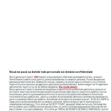
Nouă ne pasă ca datele tale personale să rămână confidențiale
Noi și partenerii noștri
589
stocăm și/sau accesăm informații pe dispozitivul dvs., precum
identificatorii cookie unici pentru prelucrarea datelor cu caracter personal. Puteți accepta sau
gestiona preferințele dvs. făcând clic mai jos, respectiv vă puteți opune utilizării unui interes
legitim în orice moment pe pagina cu politica de confidențialitate. Aceste alegeri vor fi raportate
partenerilor noștri și nu vă vor afecta navigarea.
Mai multe detalii
Noi si partenerii nostri (retelele de socializare si agentiile de publicitate partenere, precum si
furnizorii nostri de servicii de date analitice) prelucram date pentru a permite website-ului sa
functioneze, pentru a personaliza continutul si anunturile publicitare afisate in functie de
interesele si/sau profilul dvs., pentru a va oferi functionalitati aferente retelelor de socializare si
pentru a analiza traficul pe website. Beneficiati de drepturile prevazute de art. 15-22 din GDPR in
legatura cu prelucrarea datelor cu caracter personal. Aceste drepturi pot fi exercitate prin
modalitatea indicata
aici
. Prin click pe “ACCEPT TOATE”, acceptati folosirea tuturor Tehnologiilor
de tip Cookie, care implica inclusiv acceptul dvs. cu privire la stocarea/accesarea informatiilor de
catre Vendor-ii cu care colaboram. Prin click pe “VREAU SA MODIFIC SETARILE INDIVIDUAL” puteti