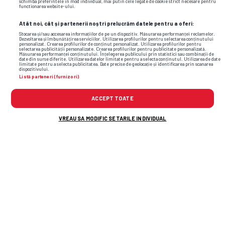
schimba preferintele in mod individual, mai putin cele legate de cookie strict necesare pentru
functionarea website-ului.
Atât noi, cât și partenerii noștri prelucrăm datele pentru a oferi:
Stocarea și/sau accesarea informațiilor de pe un dispozitiv. Măsurarea performanței reclamelor.
Dezvoltarea și îmbunătățirea serviciilor. Utilizarea profilurilor pentru selectarea conținutului
personalizat. Crearea profilurilor de conținut personalizat. Utilizarea profilurilor pentru
selectarea publicității personalizate. Crearea profilurilor pentru publicitate personalizată.
Măsurarea performanței conținutului. Înțelegerea publicului prin statistici sau combinații de
date din surse diferite. Utilizarea datelor limitate pentru a selecta conținutul. Utilizarea de date
limitate pentru a selecta publicitatea. Date precise de geolocație și identificarea prin scanarea
dispozitivului.
Listă parteneri (furnizori)
ACCEPT TOATE
Foto
17
/33
: Ianis Hagi și Elena Tănase
VREAU SA MODIFIC SETARILE INDIVIDUAL