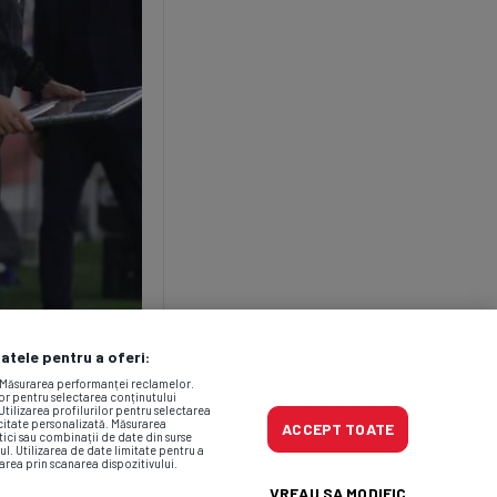
datele pentru a oferi:
. Măsurarea performanței reclamelor.
lor pentru selectarea conținutului
Utilizarea profilurilor pentru selectarea
icitate personalizată. Măsurarea
ACCEPT TOATE
tici sau combinații de date din surse
ul. Utilizarea de date limitate pentru a
area prin scanarea dispozitivului.
VREAU SA MODIFIC