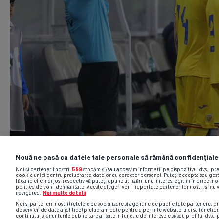
Nouă ne pasă ca datele tale personale să rămână confidențiale
Noi și partenerii noștri
589
stocăm și/sau accesăm informații pe dispozitivul dvs., pr
cookie unici pentru prelucrarea datelor cu caracter personal. Puteți accepta sau gest
făcând clic mai jos, respectiv vă puteți opune utilizării unui interes legitim în orice 
politica de confidențialitate. Aceste alegeri vor fi raportate partenerilor noștri și nu 
navigarea.
Mai multe detalii
Noi si partenerii nostri (retelele de socializare si agentiile de publicitate partenere, pr
de servicii de date analitice) prelucram date pentru a permite website-ului sa functio
continutul si anunturile publicitare afisate in functie de interesele si/sau profilul dvs., 