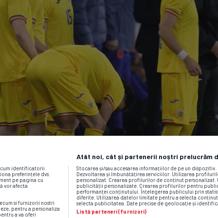
Atât noi, cât și partenerii noștri prelucrăm 
ecum identificatorii
Stocarea și/sau accesarea informațiilor de pe un dispozitiv
iona preferințele dvs.
Dezvoltarea și îmbunătățirea serviciilor. Utilizarea profiluri
moment pe pagina cu
personalizat. Crearea profilurilor de conținut personalizat. 
vă vor afecta
publicității personalizate. Crearea profilurilor pentru publ
performanței conținutului. Înțelegerea publicului prin statis
diferite. Utilizarea datelor limitate pentru a selecta conținut
ecum si furnizorii nostri
selecta publicitatea. Date precise de geolocație și identific
neze, pentru a personaliza
Listă parteneri (furnizori)
pentru a va oferi