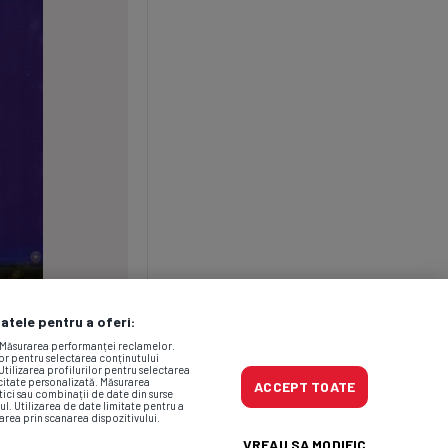
datele pentru a oferi:
. Măsurarea performanței reclamelor.
lor pentru selectarea conținutului
Utilizarea profilurilor pentru selectarea
icitate personalizată. Măsurarea
ACCEPT TOATE
tici sau combinații de date din surse
ul. Utilizarea de date limitate pentru a
area prin scanarea dispozitivului.
VREAU SA MODIFIC