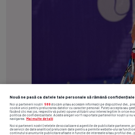
Nouă ne pasă ca datele tale personale să rămână confidențiale
Noi și partenerii noștri
589
stocăm și/sau accesăm informații pe dispozitivul dvs., pr
cookie unici pentru prelucrarea datelor cu caracter personal. Puteți accepta sau gest
făcând clic mai jos, respectiv vă puteți opune utilizării unui interes legitim în orice 
politica de confidențialitate. Aceste alegeri vor fi raportate partenerilor noștri și nu 
navigarea.
Mai multe detalii
Noi si partenerii nostri (retelele de socializare si agentiile de publicitate partenere, pr
de servicii de date analitice) prelucram date pentru a permite website-ului sa functio
continutul si anunturile publicitare afisate in functie de interesele si/sau profilul dvs., 