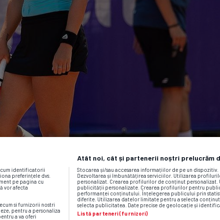
Atât noi, cât și partenerii noștri prelucrăm 
ecum identificatorii
Stocarea și/sau accesarea informațiilor de pe un dispozitiv
iona preferințele dvs.
Dezvoltarea și îmbunătățirea serviciilor. Utilizarea profiluri
moment pe pagina cu
personalizat. Crearea profilurilor de conținut personalizat. 
vă vor afecta
publicității personalizate. Crearea profilurilor pentru publ
performanței conținutului. Înțelegerea publicului prin statis
diferite. Utilizarea datelor limitate pentru a selecta conținut
ecum si furnizorii nostri
selecta publicitatea. Date precise de geolocație și identific
neze, pentru a personaliza
Listă parteneri (furnizori)
pentru a va oferi