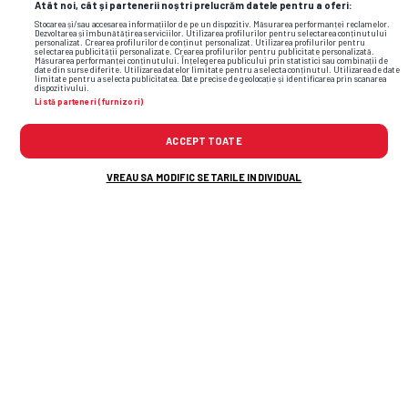
Atât noi, cât și partenerii noștri prelucrăm datele pentru a oferi:
Stocarea și/sau accesarea informațiilor de pe un dispozitiv. Măsurarea performanței reclamelor.
Dezvoltarea și îmbunătățirea serviciilor. Utilizarea profilurilor pentru selectarea conținutului
personalizat. Crearea profilurilor de conținut personalizat. Utilizarea profilurilor pentru
selectarea publicității personalizate. Crearea profilurilor pentru publicitate personalizată.
Măsurarea performanței conținutului. Înțelegerea publicului prin statistici sau combinații de
date din surse diferite. Utilizarea datelor limitate pentru a selecta conținutul. Utilizarea de date
limitate pentru a selecta publicitatea. Date precise de geolocație și identificarea prin scanarea
dispozitivului.
Listă parteneri (furnizori)
ACCEPT TOATE
VREAU SA MODIFIC SETARILE INDIVIDUAL