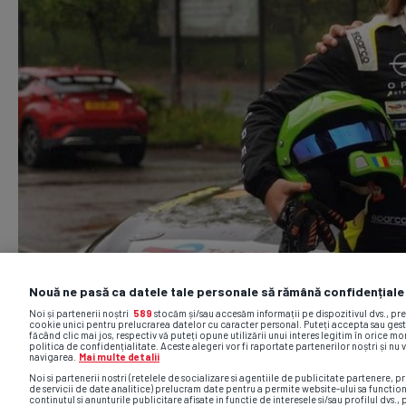
Nouă ne pasă ca datele tale personale să rămână confidențiale
Noi și partenerii noștri
589
stocăm și/sau accesăm informații pe dispozitivul dvs., pr
cookie unici pentru prelucrarea datelor cu caracter personal. Puteți accepta sau gest
făcând clic mai jos, respectiv vă puteți opune utilizării unui interes legitim în orice 
politica de confidențialitate. Aceste alegeri vor fi raportate partenerilor noștri și nu 
navigarea.
Mai multe detalii
Noi si partenerii nostri (retelele de socializare si agentiile de publicitate partenere, pr
de servicii de date analitice) prelucram date pentru a permite website-ului sa functio
continutul si anunturile publicitare afisate in functie de interesele si/sau profilul dvs., 