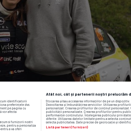
Atât noi, cât și partenerii noștri prelucrăm 
ecum identificatorii
Stocarea și/sau accesarea informațiilor de pe un dispozitiv
iona preferințele dvs.
Dezvoltarea și îmbunătățirea serviciilor. Utilizarea profiluri
moment pe pagina cu
personalizat. Crearea profilurilor de conținut personalizat. 
vă vor afecta
publicității personalizate. Crearea profilurilor pentru publ
performanței conținutului. Înțelegerea publicului prin statis
diferite. Utilizarea datelor limitate pentru a selecta conținut
ecum si furnizorii nostri
selecta publicitatea. Date precise de geolocație și identific
neze, pentru a personaliza
Listă parteneri (furnizori)
pentru a va oferi