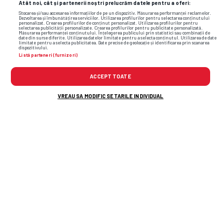
Atât noi, cât și partenerii noștri prelucrăm datele pentru a oferi:
Stocarea și/sau accesarea informațiilor de pe un dispozitiv. Măsurarea performanței reclamelor.
Dezvoltarea și îmbunătățirea serviciilor. Utilizarea profilurilor pentru selectarea conținutului
personalizat. Crearea profilurilor de conținut personalizat. Utilizarea profilurilor pentru
selectarea publicității personalizate. Crearea profilurilor pentru publicitate personalizată.
Măsurarea performanței conținutului. Înțelegerea publicului prin statistici sau combinații de
date din surse diferite. Utilizarea datelor limitate pentru a selecta conținutul. Utilizarea de date
limitate pentru a selecta publicitatea. Date precise de geolocație și identificarea prin scanarea
dispozitivului.
Listă parteneri (furnizori)
ACCEPT TOATE
VREAU SA MODIFIC SETARILE INDIVIDUAL