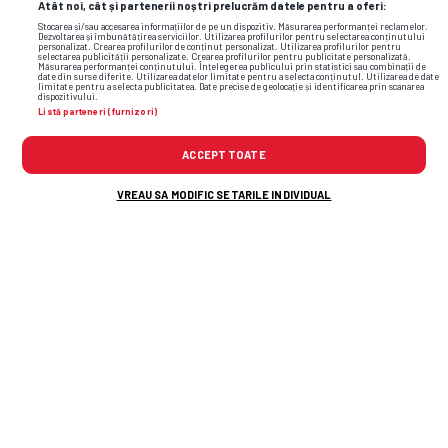
Atât noi, cât și partenerii noștri prelucrăm datele pentru a oferi:
Stocarea și/sau accesarea informațiilor de pe un dispozitiv. Măsurarea performanței reclamelor.
Dezvoltarea și îmbunătățirea serviciilor. Utilizarea profilurilor pentru selectarea conținutului
personalizat. Crearea profilurilor de conținut personalizat. Utilizarea profilurilor pentru
selectarea publicității personalizate. Crearea profilurilor pentru publicitate personalizată.
Măsurarea performanței conținutului. Înțelegerea publicului prin statistici sau combinații de
date din surse diferite. Utilizarea datelor limitate pentru a selecta conținutul. Utilizarea de date
limitate pentru a selecta publicitatea. Date precise de geolocație și identificarea prin scanarea
dispozitivului.
Listă parteneri (furnizori)
ACCEPT TOATE
VREAU SA MODIFIC SETARILE INDIVIDUAL