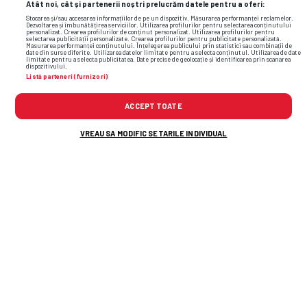
Atât noi, cât și partenerii noștri prelucrăm datele pentru a oferi:
Stocarea și/sau accesarea informațiilor de pe un dispozitiv. Măsurarea performanței reclamelor.
Dezvoltarea și îmbunătățirea serviciilor. Utilizarea profilurilor pentru selectarea conținutului
personalizat. Crearea profilurilor de conținut personalizat. Utilizarea profilurilor pentru
selectarea publicității personalizate. Crearea profilurilor pentru publicitate personalizată.
Măsurarea performanței conținutului. Înțelegerea publicului prin statistici sau combinații de
date din surse diferite. Utilizarea datelor limitate pentru a selecta conținutul. Utilizarea de date
limitate pentru a selecta publicitatea. Date precise de geolocație și identificarea prin scanarea
dispozitivului.
Listă parteneri (furnizori)
ACCEPT TOATE
VREAU SA MODIFIC SETARILE INDIVIDUAL