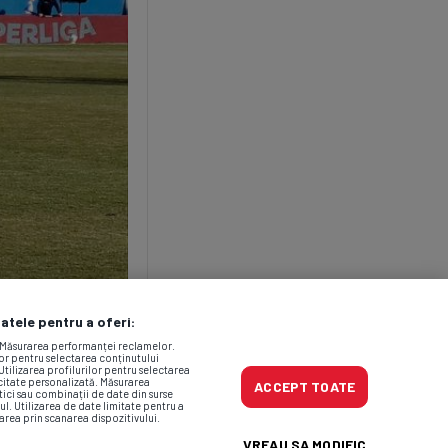
datele pentru a oferi:
. Măsurarea performanței reclamelor.
lor pentru selectarea conținutului
Utilizarea profilurilor pentru selectarea
icitate personalizată. Măsurarea
ACCEPT TOATE
tici sau combinații de date din surse
ul. Utilizarea de date limitate pentru a
area prin scanarea dispozitivului.
VREAU SA MODIFIC