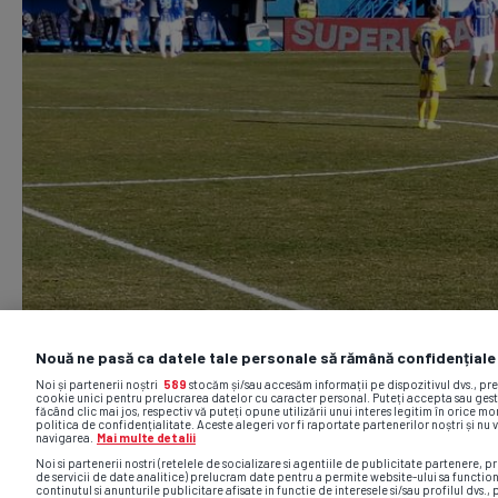
Nouă ne pasă ca datele tale personale să rămână confidențiale
Noi și partenerii noștri
589
stocăm și/sau accesăm informații pe dispozitivul dvs., pr
cookie unici pentru prelucrarea datelor cu caracter personal. Puteți accepta sau gest
făcând clic mai jos, respectiv vă puteți opune utilizării unui interes legitim în orice 
politica de confidențialitate. Aceste alegeri vor fi raportate partenerilor noștri și nu 
navigarea.
Mai multe detalii
Noi si partenerii nostri (retelele de socializare si agentiile de publicitate partenere, pr
de servicii de date analitice) prelucram date pentru a permite website-ului sa functio
continutul si anunturile publicitare afisate in functie de interesele si/sau profilul dvs., 