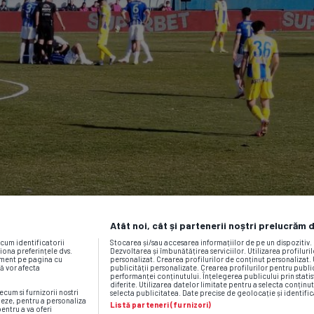
Atât noi, cât și partenerii noștri prelucrăm 
ecum identificatorii
Stocarea și/sau accesarea informațiilor de pe un dispozitiv
iona preferințele dvs.
Dezvoltarea și îmbunătățirea serviciilor. Utilizarea profiluri
moment pe pagina cu
personalizat. Crearea profilurilor de conținut personalizat. 
vă vor afecta
publicității personalizate. Crearea profilurilor pentru publ
performanței conținutului. Înțelegerea publicului prin statis
diferite. Utilizarea datelor limitate pentru a selecta conținut
ecum si furnizorii nostri
selecta publicitatea. Date precise de geolocație și identific
neze, pentru a personaliza
Listă parteneri (furnizori)
pentru a va oferi