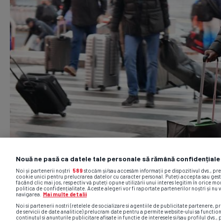
Nouă ne pasă ca datele tale personale să rămână confidențiale
Noi și partenerii noștri
589
stocăm și/sau accesăm informații pe dispozitivul dvs., pr
cookie unici pentru prelucrarea datelor cu caracter personal. Puteți accepta sau gest
făcând clic mai jos, respectiv vă puteți opune utilizării unui interes legitim în orice 
politica de confidențialitate. Aceste alegeri vor fi raportate partenerilor noștri și nu 
navigarea.
Mai multe detalii
Noi si partenerii nostri (retelele de socializare si agentiile de publicitate partenere, pr
de servicii de date analitice) prelucram date pentru a permite website-ului sa functio
continutul si anunturile publicitare afisate in functie de interesele si/sau profilul dvs., 