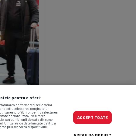
datele pentru a oferi:
. Măsurarea performanței reclamelor.
lor pentru selectarea conținutului
Utilizarea profilurilor pentru selectarea
icitate personalizată. Măsurarea
ACCEPT TOATE
tici sau combinații de date din surse
ul. Utilizarea de date limitate pentru a
area prin scanarea dispozitivului.
VREAU SA MODIFIC