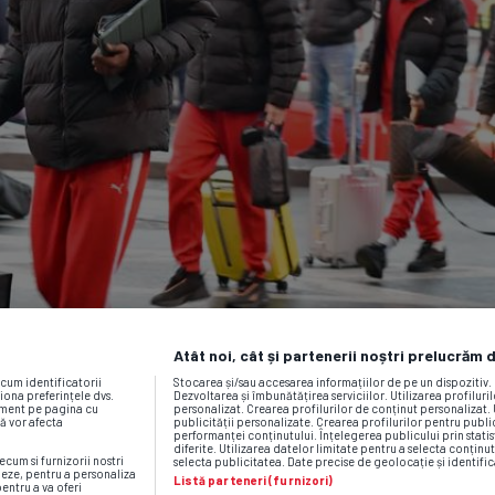
Atât noi, cât și partenerii noștri prelucrăm 
ecum identificatorii
Stocarea și/sau accesarea informațiilor de pe un dispozitiv
iona preferințele dvs.
Dezvoltarea și îmbunătățirea serviciilor. Utilizarea profiluri
moment pe pagina cu
personalizat. Crearea profilurilor de conținut personalizat. 
vă vor afecta
publicității personalizate. Crearea profilurilor pentru publ
performanței conținutului. Înțelegerea publicului prin statis
diferite. Utilizarea datelor limitate pentru a selecta conținut
ecum si furnizorii nostri
selecta publicitatea. Date precise de geolocație și identific
neze, pentru a personaliza
Listă parteneri (furnizori)
pentru a va oferi