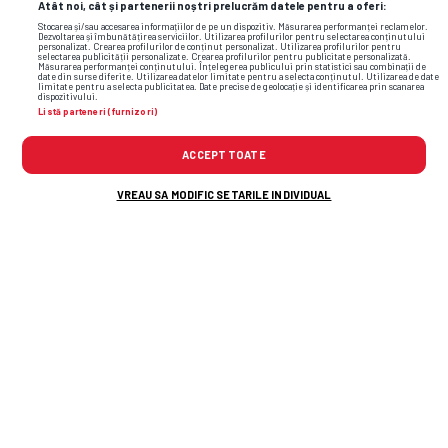
Atât noi, cât și partenerii noștri prelucrăm datele pentru a oferi:
Stocarea și/sau accesarea informațiilor de pe un dispozitiv. Măsurarea performanței reclamelor.
Dezvoltarea și îmbunătățirea serviciilor. Utilizarea profilurilor pentru selectarea conținutului
personalizat. Crearea profilurilor de conținut personalizat. Utilizarea profilurilor pentru
selectarea publicității personalizate. Crearea profilurilor pentru publicitate personalizată.
Măsurarea performanței conținutului. Înțelegerea publicului prin statistici sau combinații de
date din surse diferite. Utilizarea datelor limitate pentru a selecta conținutul. Utilizarea de date
limitate pentru a selecta publicitatea. Date precise de geolocație și identificarea prin scanarea
dispozitivului.
Listă parteneri (furnizori)
ACCEPT TOATE
VREAU SA MODIFIC SETARILE INDIVIDUAL