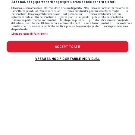
Atât noi, cât și partenerii noștri prelucrăm datele pentru a oferi:
Stocarea și/sau accesarea informațiilor de pe un dispozitiv. Măsurarea performanței reclamelor.
Dezvoltarea și îmbunătățirea serviciilor. Utilizarea profilurilor pentru selectarea conținutului
personalizat. Crearea profilurilor de conținut personalizat. Utilizarea profilurilor pentru
selectarea publicității personalizate. Crearea profilurilor pentru publicitate personalizată.
Măsurarea performanței conținutului. Înțelegerea publicului prin statistici sau combinații de
date din surse diferite. Utilizarea datelor limitate pentru a selecta conținutul. Utilizarea de date
limitate pentru a selecta publicitatea. Date precise de geolocație și identificarea prin scanarea
dispozitivului.
Listă parteneri (furnizori)
ACCEPT TOATE
VREAU SA MODIFIC SETARILE INDIVIDUAL