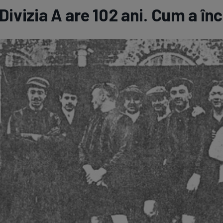
Divizia A are 102 ani. Cum a în
Seri
Echipe
Program TV