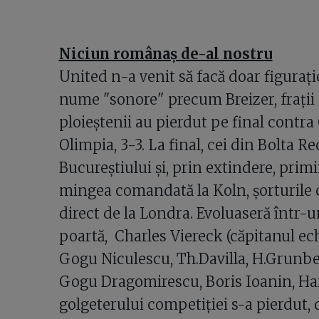
Niciun românaş de-al nostru
United n-a venit să facă doar figuraţi
nume "sonore" precum Breizer, fraţii
ploieştenii au pierdut pe final contra
Olimpia, 3-3. La final, cei din Bolta R
Bucureştiului şi, prin extindere, primi
mingea comandată la Koln, şorturile cr
direct de la Londra. Evoluaseră într-un
poartă, Charles Viereck (căpitanul ech
Gogu Niculescu, Th.Davilla, H.Grunber
Gogu Dragomirescu, Boris Ioanin, Hart
golgeterului competiţiei s-a pierdut, d