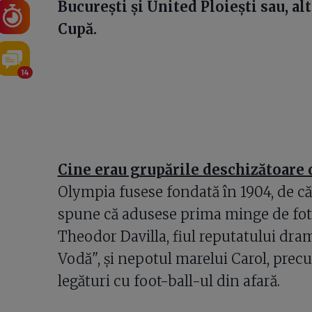
Bucureşti şi United Ploieşti sau, al
Cupă.
14
Cine erau grupările deschizătoare
Olympia fusese fondată în 1904, de că
spune că adusese prima minge de fotb
Theodor Davilla, fiul reputatului dra
Vodă", şi nepotul marelui Carol, precu
legături cu foot-ball-ul din afară.