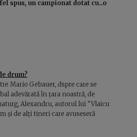
tfel spus, un campionat dotat cu...o
 de drum?
tre Mario Gebauer, dspre care se
al adevărată în ţara noastră, de
maturg, Alexandru, autorul lui "Vlaicu
m şi de alţi tineri care avuseseră