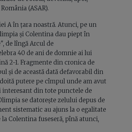
n România (ASAR).
ei A în ţara noastră. Atunci, pe un
Olimpia şi Colentina dau piept în
", de lîngă Arcul de
celebra 40 de ani de domnie ai lui
mină 2-1. Fragmente din cronica de
ul şi de această dată defavorabil din
îndoită putere pe cîmpul unde am avut
i interesant din tote punctele de
Olimpia se datoreşte zelului depus de
ment sistematic au ajuns la o egalitate
e la Colentina fuseseră, pînă atunci,