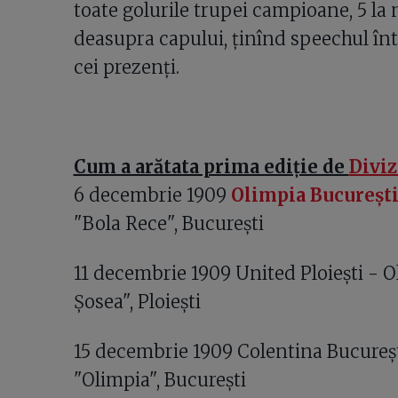
toate golurile trupei campioane, 5 la 
deasupra capului, ţinînd speechul în
cei prezenţi.
Cum a arătata prima ediţie de
Diviz
6 decembrie 1909
Olimpia Bucureşt
"Bola Rece", Bucureşti
11 decembrie 1909 United Ploieşti - O
Şosea", Ploieşti
15 decembrie 1909 Colentina Bucureşti
"Olimpia", Bucureşti