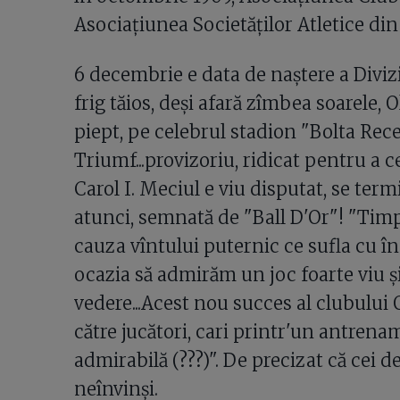
Asociaţiunea Societăţilor Atletice di
6 decembrie e data de naştere a Divizi
frig tăios, deşi afară zîmbea soarele, 
piept, pe celebrul stadion "Bolta Rece
Triumf...provizoriu, ridicat pentru a 
Carol I. Meciul e viu disputat, se ter
atunci, semnată de "Ball D'Or"! "Timp
cauza vîntului puternic ce sufla cu 
ocazia să admirăm un joc foarte viu ş
vedere...Acest nou succes al clubului 
către jucători, cari printr'un antrena
admirabilă (???)". De precizat că cei d
neînvinşi.