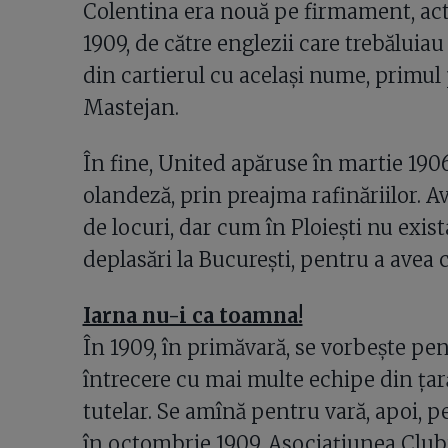
Colentina era nouă pe firmament, act
1909, de către englezii care trebăluia
din cartierul cu acelaşi nume, primul 
Mastejan.
În fine, United apăruse în martie 190
olandeză, prin preajma rafinăriilor. A
de locuri, dar cum în Ploieşti nu exis
deplasări la Bucureşti, pentru a avea c
Iarna nu-i ca toamna!
În 1909, în primăvară, se vorbeşte pe
întrecere cu mai multe echipe din ţară
tutelar. Se amînă pentru vară, apoi,
în octombrie 1909, Asociaţiunea Clubur