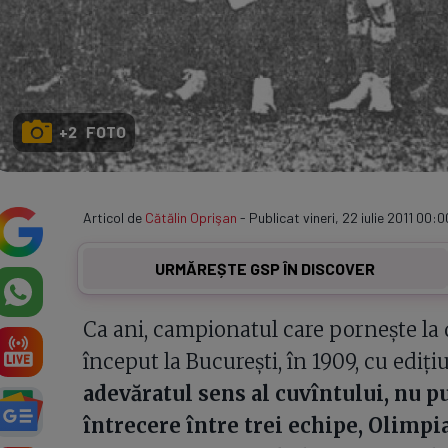
+2 FOTO
Articol de
Cătălin Oprişan
- Publicat vineri, 22 iulie 2011 00:00
URMĂREȘTE GSP ÎN DISCOVER
Ca ani, campionatul care porneşte la 
început la Bucureşti, în 1909, cu ediţ
adevăratul sens al cuvîntului, nu pu
întrecere între trei echipe, Olimpi