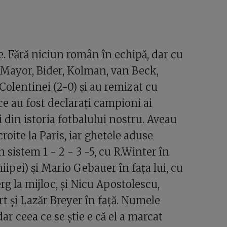
e. Fără niciun român în echipă, dar cu
 Mayor, Bider, Kolman, van Beck,
 Colentinei (2-0) şi au remizat cu
ece au fost declaraţi campioni ai
i din istoria fotbalului nostru. Aveau
oite la Paris, iar ghetele aduse
 sistem 1 - 2 - 3 -5, cu R.Winter în
iipei) şi Mario Gebauer în faţa lui, cu
g la mijloc, şi Nicu Apostolescu,
 şi Lazăr Breyer în faţă. Numele
ar ceea ce se ştie e că el a marcat