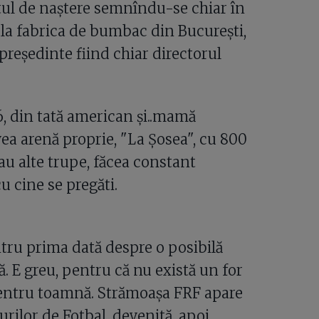
ul de naştere semnîndu-se chiar în
u la fabrica de bumbac din Bucureşti,
preşedinte fiind chiar directorul
6, din tată american şi..mamă
vea arenă proprie, "La Şosea", cu 800
tau alte trupe, făcea constant
u cine se pregăti.
ntru prima dată despre o posibilă
. E greu, pentru că nu există un for
 pentru toamnă. Strămoaşa FRF apare
ilor de Fotbal, devenită, apoi,