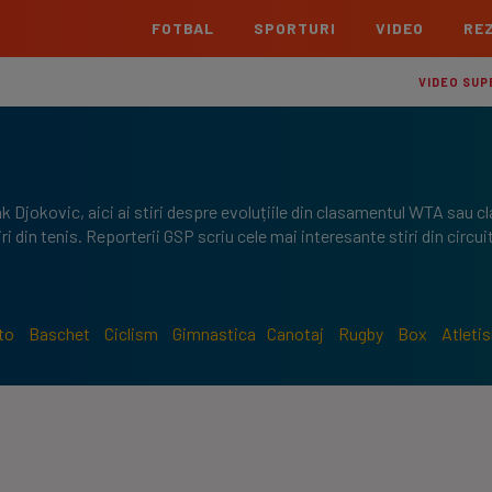
FOTBAL
SPORTURI
VIDEO
REZ
România
Interna
VIDEO SUP
Superliga
Cham
Echipe
Meciuri
Clasament
Echipe
Liga 2
Euro
ak Djokovic, aici ai stiri despre evoluțiile din clasamentul WTA sau 
Echipe
Meciuri
Clasament
Echipe
 din tenis. Reporterii GSP scriu cele mai interesante stiri din circuit,
Cupa României Betano
Con
Echipe
Meciuri
Echi
La L
to
Baschet
Ciclism
Gimnastica
Canotaj
Rugby
Box
Atleti
TOATE ȘTIRILE
Echipe
Prem
Echipe
Bund
Echipe