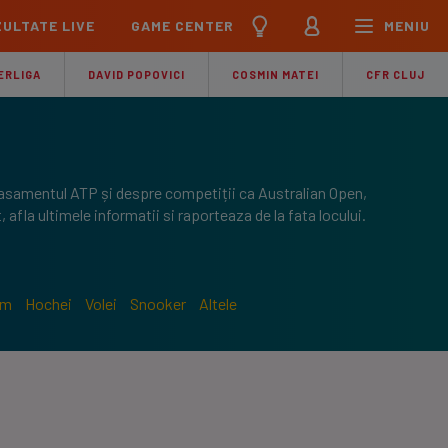
ULTATE LIVE
GAME CENTER
MENIU
țional
Echipa Națională
ERLIGA
DAVID POPOVICI
COSMIN MATEI
CFR CLUJ
pions League
Echipa Națională
Meciuri
Clasament
Program
Jucători
pa League
U21
clasamentul ATP și despre competiții ca Australian Open,
Meciuri
Clasament
Program
Jucători
 afla ultimele informatii si raporteaza de la fata locului.
ference League
pe
Meciuri
iga
sm
Hochei
Volei
Snooker
Altele
Meciuri
Clasament
ier League
Meciuri
Clasament
esliga
Meciuri
Clasament