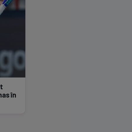
t
mas în