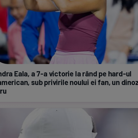
dra Eala, a
7-a
victorie la rând pe
hard-ul
american,
sub privirile noului ei fan, un dino
ru