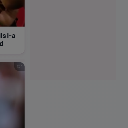
ils
i-a
nd
1