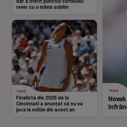
dar a oferit punctul turneului:
rever cu o mână sublim
0
TENIS
TENIS
Finalista din 2025 de la
Novak 
Cincinnati a anunțat că nu va
înfrân
juca la ediția din acest an