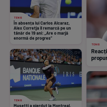
TENIS
În absența lui Carlos Alcaraz,
Alex Corretja îl remarcă pe un
tânăr de 19 ani: „Are o marjă
enormă de progres”
TENIS
Reacți
0
propun
TENIS
Musetti a pierdut la Montreal,