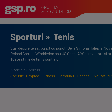
Sporturi
»
Tenis
Stiri despre tenis, punct cu punct. De la Simona Halep la Nov
Roland Garros, Wimbledon sau US Open. Aici ai rezultate și știri
Toate stirile de tenis sunt aici.
Altele din Sporturi:
Jocurile Olimpice
Fitness
Formula 1
Handbal
Noutati au