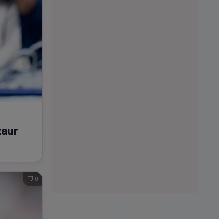
zaur
0