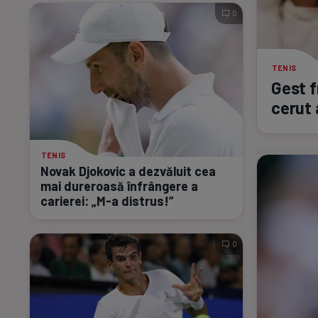
0
TENIS
Gest f
cerut
TENIS
Novak Djokovic a dezvăluit cea
mai dureroasă înfrângere a
carierei:
„M-a
distrus!”
0