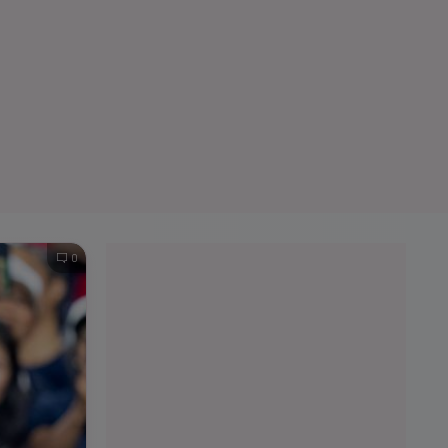
e A
Meciuri
Clasament
0