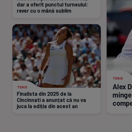
dar a oferit punctul turneului:
rever cu o mână sublim
0
TENIS
Alex D
TENIS
Finalista din 2025 de la
minge 
Cincinnati a anunțat că nu va
compe
juca la ediția din acest an