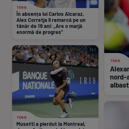
TENIS
În absența lui Carlos Alcaraz,
Alex Corretja îl remarcă pe un
tânăr de 19 ani: „Are o marjă
enormă de progres”
0
TENIS
Alexan
nord-
albast
TENIS
Musetti a pierdut la Montreal,