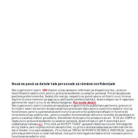
CUPA ROMANIEI
Atanas Trică, mesaj exploziv după
finala Cupei: „Aștept să văd și eu
respectul lor față de familia mea”
1
Nouă ne pasă ca datele tale personale să rămână confidențiale
Noi și partenerii noștri
589
stocăm și/sau accesăm informații pe dispozitivul dvs., precum
identificatorii cookie unici pentru prelucrarea datelor cu caracter personal. Puteți accepta sau
gestiona preferințele dvs. făcând clic mai jos, respectiv vă puteți opune utilizării unui interes
legitim în orice moment pe pagina cu politica de confidențialitate. Aceste alegeri vor fi raportate
partenerilor noștri și nu vă vor afecta navigarea.
Mai multe detalii
Noi si partenerii nostri (retelele de socializare si agentiile de publicitate partenere, precum si
furnizorii nostri de servicii de date analitice) prelucram date pentru a permite website-ului sa
functioneze, pentru a personaliza continutul si anunturile publicitare afisate in functie de
interesele si/sau profilul dvs., pentru a va oferi functionalitati aferente retelelor de socializare si
pentru a analiza traficul pe website. Beneficiati de drepturile prevazute de art. 15-22 din GDPR in
legatura cu prelucrarea datelor cu caracter personal. Aceste drepturi pot fi exercitate prin
modalitatea indicata
aici
. Prin click pe “ACCEPT TOATE”, acceptati folosirea tuturor Tehnologiilor
de tip Cookie, care implica inclusiv acceptul dvs. cu privire la stocarea/accesarea informatiilor de
catre Vendor-ii cu care colaboram. Prin click pe “VREAU SA MODIFIC SETARILE INDIVIDUAL” puteti
schimba preferintele in mod individual, mai putin cele legate de cookie strict necesare pentru
functionarea website-ului.