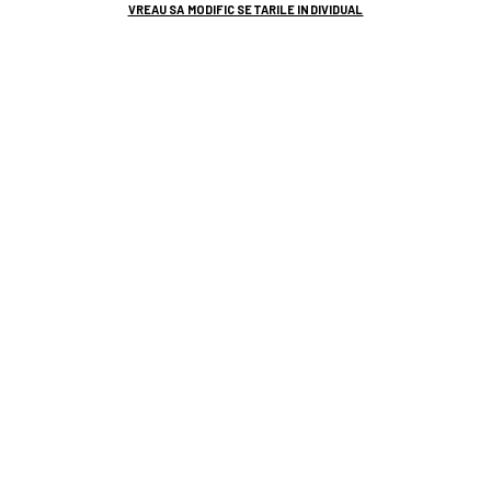
VREAU SA MODIFIC SETARILE INDIVIDUAL
4
EURO 2024
Legendarul Ballack își scoate la vânzare
o mașină din 1960! Suma incredibilă pe
care o cere la licitație pentru „bijuterie”:
sunt doar 56 de exemplare în toată
lumea