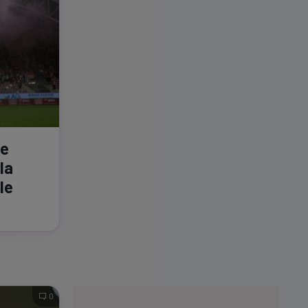
de
la
le
0