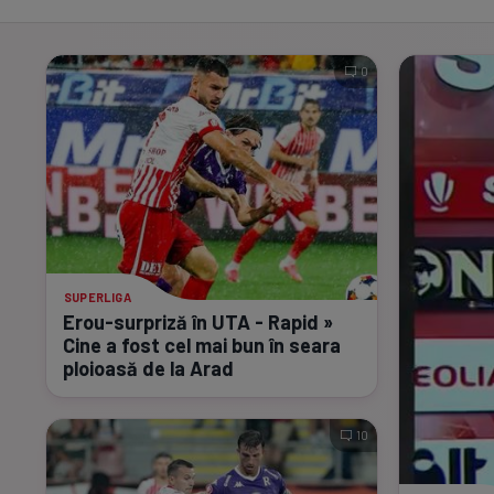
0
SUPERLIGA
Erou-surpriză
în UTA - Rapid »
Cine a fost cel mai bun în seara
ploioasă de la Arad
10