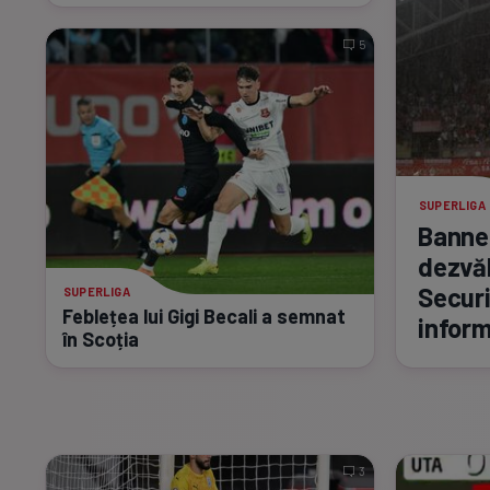
5
SUPERLIGA
Banner
dezvăl
Securi
SUPERLIGA
Feblețea lui Gigi Becali a semnat
inform
în Scoția
3