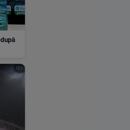
, după
2