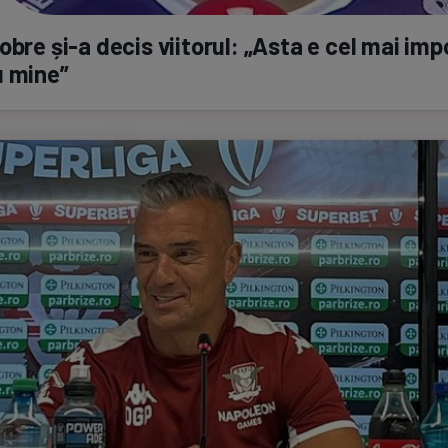
Dobre
și-a
decis viitorul: „Asta e cel mai im
u mine”