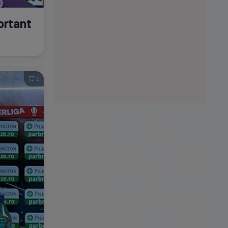
portant
0