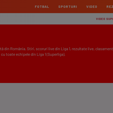
FOTBAL
SPORTURI
VIDEO
REZ
România
Interna
VIDEO SUP
Superliga
Cham
Echipe
Meciuri
Clasament
Echipe
Liga 2
Euro
ă din România. Stiri, scoruri live din Liga 1, rezultate live, clasament
Echipe
Meciuri
Clasament
Echipe
 cu toate echipele din Liga 1 (Superliga).
Cupa României Betano
Con
Echipe
Meciuri
Echi
La L
TOATE ȘTIRILE
Echipe
Prem
Echipe
Bund
Echipe