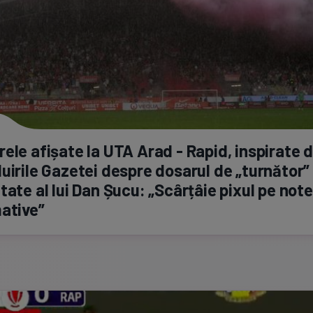
ele afișate la UTA Arad - Rapid, inspirate 
uirile Gazetei despre dosarul de „turnător” 
tate al lui Dan Șucu: „Scârțâie pixul pe note
ative”