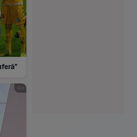
uferă”
0