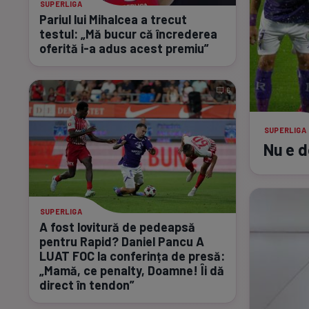
SUPERLIGA
Pariul lui Mihalcea a trecut
testul: „Mă bucur că încrederea
oferită
i-a
adus acest premiu”
6
SUPERLIGA
Nu e d
SUPERLIGA
A fost lovitură de pedeapsă
pentru Rapid? Daniel Pancu A
LUAT FOC la conferința de presă:
„Mamă, ce penalty, Doamne! Îi dă
direct în tendon”