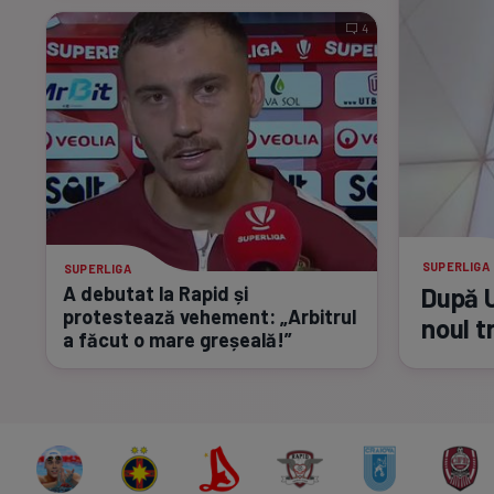
4
SUPERLIGA
SUPERLIGA
După U
A debutat la Rapid și
protestează vehement: „Arbitrul
noul t
a făcut o mare greșeală!”