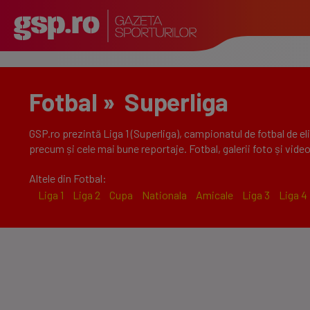
Fotbal
»
Superliga
GSP.ro prezintă Liga 1 (Superliga), campionatul de fotbal de elit
precum și cele mai bune reportaje. Fotbal, galerii foto și video
Altele din Fotbal:
Liga 1
Liga 2
Cupa
Nationala
Amicale
Liga 3
Liga 4