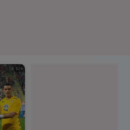
e A
Meciuri
Clasament
0