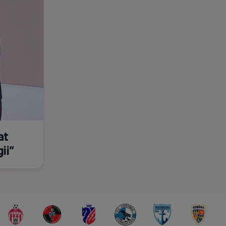
at
ii”