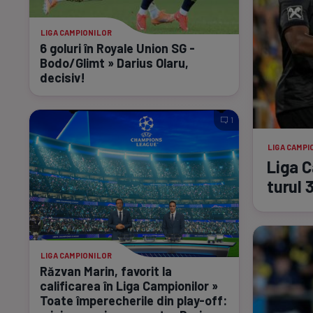
LIGA CAMPIONILOR
6 goluri în Royale Union SG -
Bodo/Glimt » Darius Olaru,
decisiv!
1
LIGA CAMPI
Liga C
turul 
LIGA CAMPIONILOR
Răzvan Marin, favorit la
calificarea în Liga Campionilor »
Toate împerecherile din
play-off: