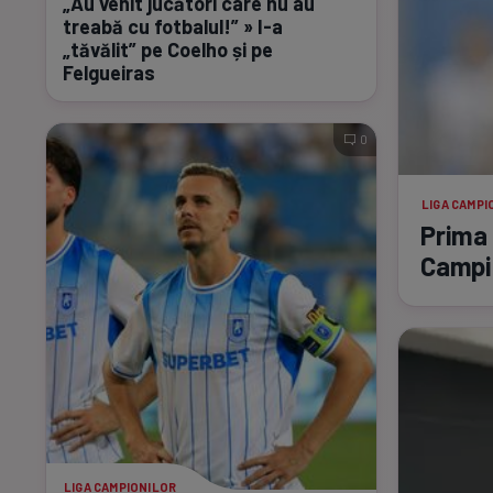
„Au venit jucători care nu au
treabă cu fotbalul!” »
I-a
„tăvălit” pe Coelho și pe
Felgueiras
0
LIGA CAMPI
Prima 
Campio
LIGA CAMPIONILOR