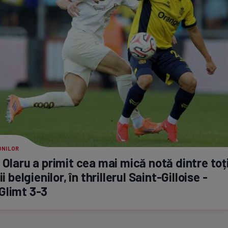
ONILOR
 Olaru a primit cea mai mică notă dintre toț
ii belgienilor, în thrillerul
Saint-Gilloise
-
Glimt
3-3