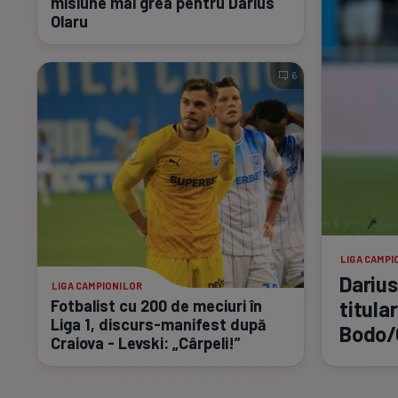
misiune mai grea pentru Darius
Olaru
6
LIGA CAMPI
Darius
LIGA CAMPIONILOR
Fotbalist cu 200 de meciuri în
titular
Liga 1,
discurs-manifest
după
Bodo/
Craiova - Levski: „Cârpeli!”