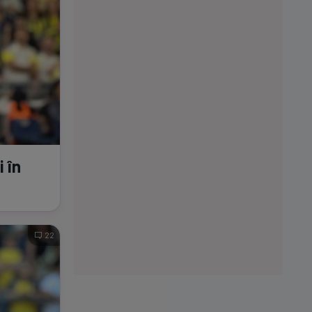
 în
22