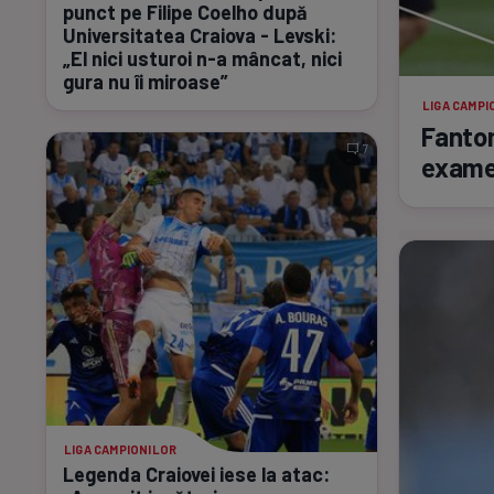
punct pe Filipe Coelho după
Universitatea Craiova - Levski:
„El nici usturoi
n-a
mâncat, nici
gura nu îi miroase”
LIGA CAMPI
Fantom
7
examen
LIGA CAMPIONILOR
Legenda Craiovei iese la atac: