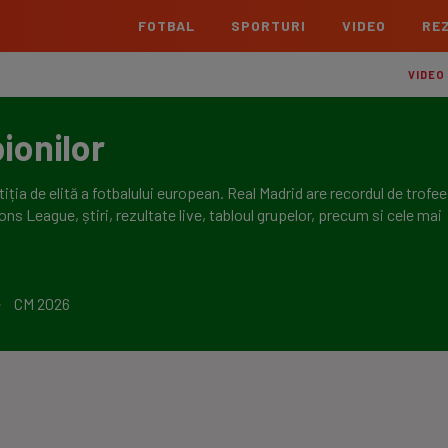
FOTBAL
SPORTURI
VIDEO
REZ
România
Interna
VIDEO
Superliga
Cham
ionilor
Echipe
Meciuri
Clasament
Echipe
Liga 2
Euro
 de elită a fotbalului european. Real Madrid are recordul de trofee,
Echipe
Meciuri
Clasament
Echipe
ns League, știri, rezultate live, tabloul grupelor, precum si cele mai
Cupa României Betano
Con
Echipe
Meciuri
Echi
La L
e
CM 2026
TOATE ȘTIRILE
Echipe
Prem
Echipe
Bund
Echipe