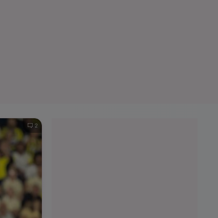
e A
Meciuri
Clasament
2