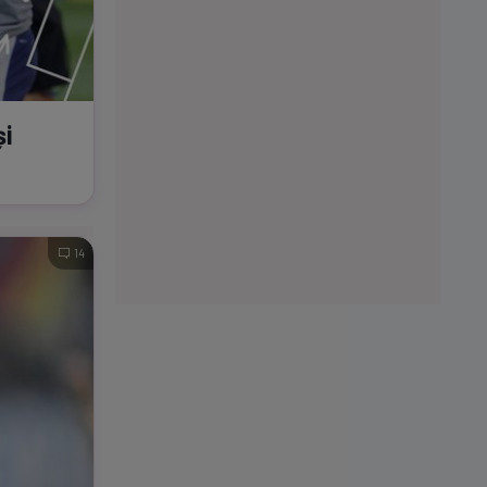
și
14