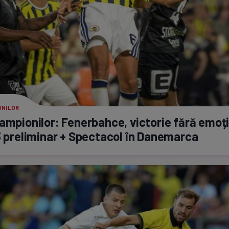
ONILOR
ampionilor: Fenerbahce, victorie fără emoții
3 preliminar + Spectacol în Danemarca