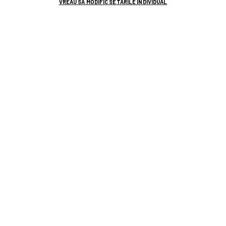
VREAU SA MODIFIC SETARILE INDIVIDUAL
0
FORMULA 1
Lewis Hamilton și Kimi Antonelli,
penalizați cu 3 locuri pe grila de start în
Marele Premiu al Ungariei
0