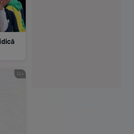
idică
4