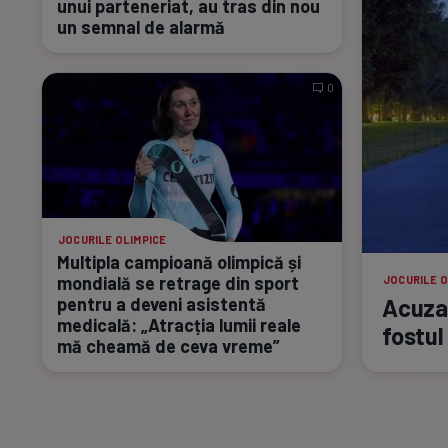
unui parteneriat, au tras din nou
un semnal de alarmă
0
JOCURILE OLIMPICE
Multipla campioană olimpică și
mondială se retrage din sport
JOCURILE O
pentru a deveni asistentă
Acuzat
medicală: „Atracția lumii reale
fostul
mă cheamă de ceva vreme”