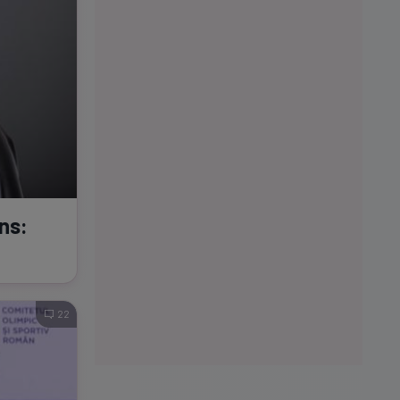
ns:
22