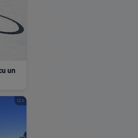
 cu un
0