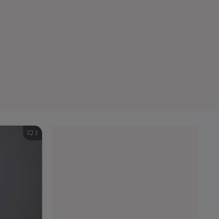
e A
Meciuri
Clasament
2