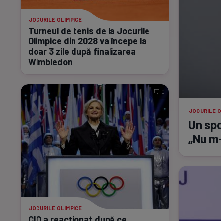
JOCURILE OLIMPICE
Turneul de tenis de la Jocurile
Olimpice din 2028 va începe la
doar 3 zile după finalizarea
Wimbledon
0
JOCURILE O
Un spo
„Nu
m
JOCURILE OLIMPICE
CIO a reacționat după ce