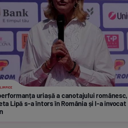
LIMPICE
erformanța uriașă a canotajului românesc,
eta Lipă
s-a
întors în România și
l-a
invocat 
n