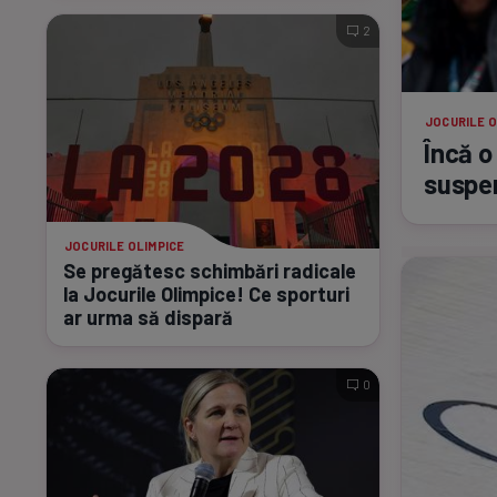
2
JOCURILE O
Încă o
suspe
JOCURILE OLIMPICE
Se pregătesc schimbări radicale
la Jocurile Olimpice! Ce sporturi
ar urma să dispară
0