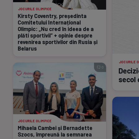
JOCURILE OLIMPICE
Kirsty Coventry, președinta
Comitetului Internațional
Olimpic: „Nu cred în ideea de a
plăti sportivii” + opinie despre
revenirea sportivilor din Rusia și
Belarus
JOCURILE O
0
Decizi
secol 
JOCURILE OLIMPICE
Mihaela Cambei și Bernadette
Szocs, împreună la semnarea