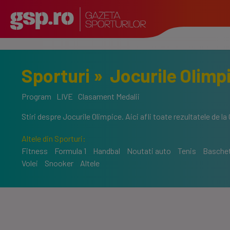
Sporturi
»
Jocurile Olimp
Program
LIVE
Clasament Medalii
Stiri despre Jocurile Olimpice. Aici afli toate rezultatele de l
Altele din Sporturi:
Fitness
Formula 1
Handbal
Noutati auto
Tenis
Basche
Volei
Snooker
Altele