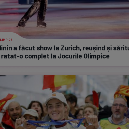
LIMPICE
alinin a făcut show la Zurich, reușind și sări
a
ratat-o
complet la Jocurile Olimpice