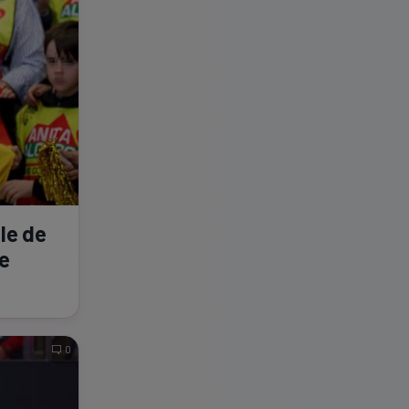
le de
de
0