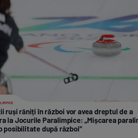
LIMPICE
ii ruși răniți în război vor avea dreptul de a
a la Jocurile Paralimpice: „Mișcarea paral
o posibilitate după război”