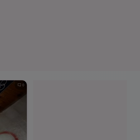
e A
Meciuri
Clasament
0