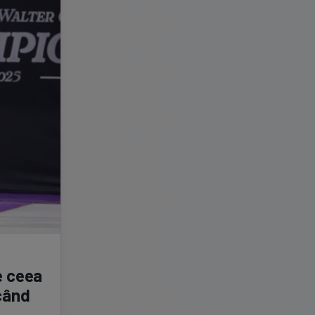
de ceea
 când