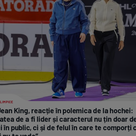
LIMPICE
 Jean King, reacție în polemica de la hochei:
tatea de a fi lider și caracterul nu țin doar 
i în public, ci și de felul în care te comporți
 nu te vede”