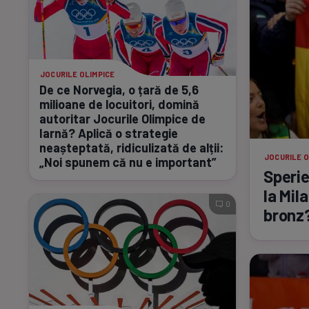
JOCURILE OLIMPICE
De ce Norvegia, o țară de 5,6
milioane de locuitori, domină
autoritar Jocurile Olimpice de
Iarnă? Aplică o strategie
neașteptată, ridiculizată de alții:
JOCURILE O
„Noi spunem că nu e important”
Sperie
la Mil
0
bronz