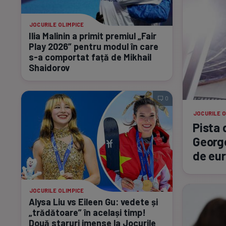
JOCURILE OLIMPICE
Ilia Malinin a primit premiul „Fair
Play 2026” pentru modul în care
s-a
comportat față de Mikhail
Shaidorov
0
JOCURILE O
Pista 
George
de eur
JOCURILE OLIMPICE
Alysa Liu vs Eileen Gu: vedete și
„trădătoare” în același timp!
Două staruri imense la Jocurile