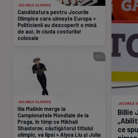
JOCURILE OLIMPICE
Candidatura pentru Jocurile
Olimpice care uimește Europa »
Politicienii au descoperit o mină
de aur, în ciuda costurilor
colosale
0
JOCURILE OLIMPICE
JOCURILE O
Ilia Malinin merge la
Billie
Campionatele Mondiale de la
„Abili
Praga, în timp ce Mikhail
Shaidorov, câștigătorul titlului
ce spu
olimpic, va lipsi » Alysa Liu și Julia
nimeni