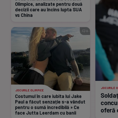
Olimpice, analizate pentru două
decizii care au încins lupta SUA
vs China
0
JOCURILE O
JOCURILE OLIMPICE
Soldaț
Costumul în care iubita lui Jake
concur
Paul a făcut senzație
s-a
vândut
pentru o sumă incredibilă » Ce
oferă 
face Jutta Leerdam cu banii