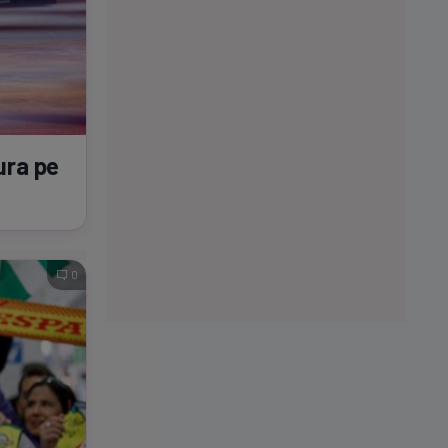
tura pe
0