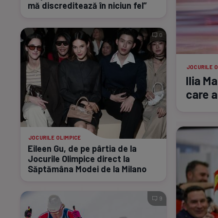
mă discreditează în niciun fel”
0
JOCURILE O
Ilia M
care 
JOCURILE OLIMPICE
Eileen Gu, de pe pârtia de la
Jocurile Olimpice direct la
Săptămâna Modei de la Milano
9