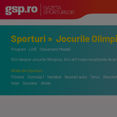
Sporturi
»
Jocurile Olimp
Program
LIVE
Clasament Medalii
Stiri despre Jocurile Olimpice. Aici afli toate rezultatele de l
Altele din Sporturi:
Fitness
Formula 1
Handbal
Noutati auto
Tenis
Basche
Volei
Snooker
Altele