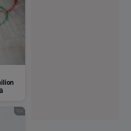
ilion
ză
3