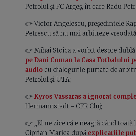
Petrolul și FC Argeș, în care Radu Petr
👉 Victor Angelescu, președintele Ra
Petrescu să nu mai arbitreze vreodată 
👉 Mihai Stoica a vorbit despre dub
pe Dani Coman la Casa Fotbalului p
audio
cu dialogurile purtate de arbitr
Petrolul și UTA;
👉
Kyros Vassaras a ignorat compl
Hermannstadt - CFR Cluj;
👉 „El ne zice că e neagră când toată 
Ciprian Marica după
explicațiile pu