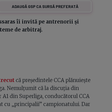
ADAUGĂ GSP CA SURSĂ PREFERATĂ
saras îi invită pe antrenorii și
 teme de arbitraj.
trecut
că președintele CCA plănuiește
liga. Nemulțumit că la discuția din
r A1 din Superliga, conducătorul CCA
at cu „principalii” campionatului. Dar