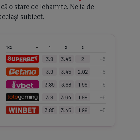
că o stare de lehamite. Ne ia de
celași subiect.
1
X
2
3.9
3.45
2
+
5
3.9
3.45
2.02
+
5
3.89
3.68
1.96
+
5
3.8
3.64
1.98
+
5
3.85
3.45
1.98
+
5