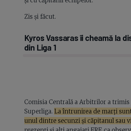
și cu căpitanii echipelor.
Zis și făcut.
Kyros Vassaras îi cheamă la disc
din Liga 1
Comisia Centrală a Arbitrilor a trimis 
Superliga.
La întrunirea de marți sunt
unul dintre secunzi și căpitanul sau v
prezenți și alți angajați FRF, ca obs