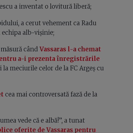
escu a inventat o lovitură liberă;
pidului, a cerut vehement ca Radu
echipa alb-vișinie;
lă măsură când
Vassaras l-a chemat
entru a-i prezenta înregistrările
i la meciurile celor de la FC Argeș cu
et
cea mai controversată fază de la
lumea vede că e albă!”, a tunat
blice oferite de Vassaras pentru