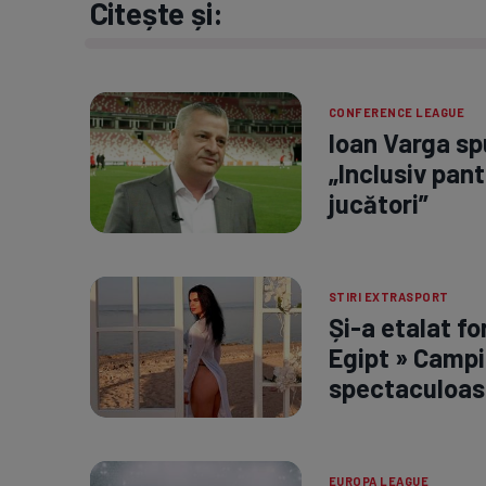
Citește și:
CONFERENCE LEAGUE
Ioan Varga spu
„Inclusiv pant
jucători”
STIRI EXTRASPORT
Și-a etalat fo
Egipt » Campi
spectaculoas
EUROPA LEAGUE