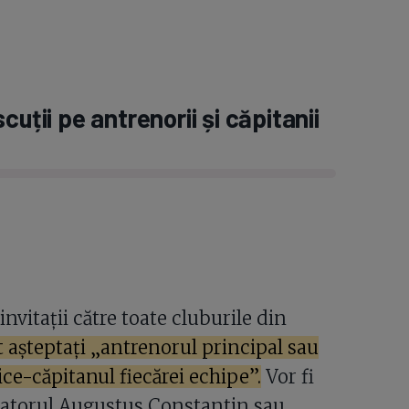
uții pe antrenorii și căpitanii
invitații către toate cluburile din
 așteptați „antrenorul principal sau
ice-căpitanul fiecărei echipe”.
Vor fi
ervatorul Augustus Constantin sau