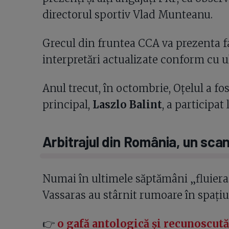
directorul sportiv Vlad Munteanu.
Grecul din fruntea CCA va prezenta faz
interpretări actualizate conform cu u
Anul trecut, în octombrie, Oțelul a fo
principal,
Laszlo Balint
, a participat 
Arbitrajul din România, un sca
Numai în ultimele săptămâni „fluierași
Vassaras au stârnit rumoare în spațiul
👉
o gafă antologică și recunoscut