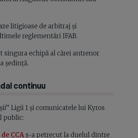
e litigioase de arbitraj și
ltimele reglementări IFAB.
st singura echipă al cărei antrenor
la ședință.
ndal continuu
i” Ligii 1 și comunicatele lui Kyros
 public:
ă de CCA
s-a petrecut la duelul dintre