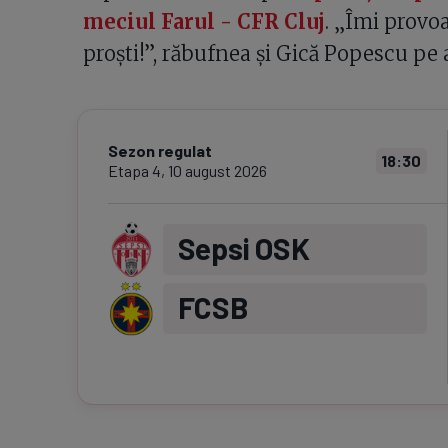
meciul Farul - CFR Cluj
. „Îmi provoa
proști!”, răbufnea și Gică Popescu pe a
Sezon regulat
18:30
Etapa
4
,
10 august 2026
Sepsi OSK
FCSB